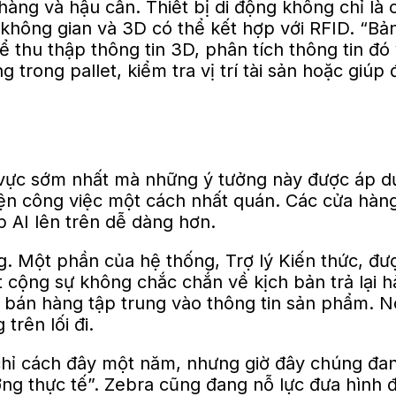
àng và hậu cần. Thiết bị di động không chỉ là
 không gian và 3D có thể kết hợp với RFID. “Bả
 thể thu thập thông tin 3D, phân tích thông tin 
ng trong pallet, kiểm tra vị trí tài sản hoặc g
 vực sớm nhất mà những ý tưởng này được áp dụ
iện công việc một cách nhất quán. Các cửa hàng
ớp AI lên trên dễ dàng hơn.
 Một phần của hệ thống, Trợ lý Kiến thức, được
 cộng sự không chắc chắn về kịch bản trả lại h
lý bán hàng tập trung vào thông tin sản phẩm.
trên lối đi.
y chỉ cách đây một năm, nhưng giờ đây chúng đa
ng thực tế”. Zebra cũng đang nỗ lực đưa hình đạ