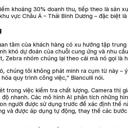
hiếm khoảng 30% doanh thu, tiếp theo là sản xu
hu vực Châu Á – Thái Bình Dương – đặc biệt là
g
i quan tâm của khách hàng có xu hướng tập tru
tính khó dự đoán của chuỗi cung ứng và nhu cầu
ệt, Zebra nhóm chúng lại theo cái mà nó gọi là
, chúng tôi không phát minh ra cụm từ này – ý n
hóa quy trình công việc,” Bianculli nói.
nét trong việc kiểm tra chất lượng. Camera thị
tốc độ nhanh. Các mô hình AI phân tích những h
n người được sử dụng trước để xác định thế nào
ng và được áp dụng tự động, thay thế các bước 