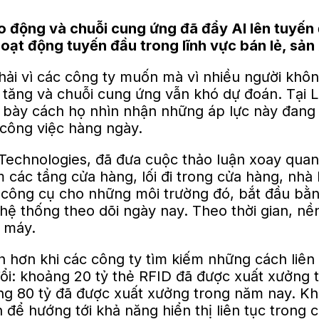
o động và chuỗi cung ứng đã đẩy AI lên tuyến
 hoạt động tuyến đầu trong lĩnh vực bán lẻ, sản
hải vì các công ty muốn mà vì nhiều người khôn
tăng và chuỗi cung ứng vẫn khó dự đoán. Tại 
 bày cách họ nhìn nhận những áp lực này đang đ
 công việc hàng ngày.
Technologies, đã đưa cuộc thảo luận xoay quan
m các tầng cửa hàng, lối đi trong cửa hàng, nh
công cụ cho những môi trường đó, bắt đầu bằng
 hệ thống theo dõi ngày nay. Theo thời gian, 
c máy.
h hơn khi các công ty tìm kiếm những cách liên 
 đổi: khoảng 20 tỷ thẻ RFID đã được xuất xưởn
hoảng 80 tỷ đã được xuất xưởng trong năm nay. K
 để hướng tới khả năng hiển thị liên tục trong 