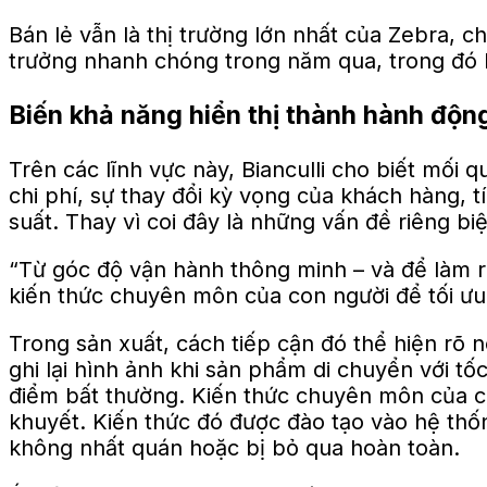
Bán lẻ vẫn là thị trường lớn nhất của Zebra, c
trưởng nhanh chóng trong năm qua, trong đó k
Biến khả năng hiển thị thành hành độn
Trên các lĩnh vực này, Bianculli cho biết mố
chi phí, sự thay đổi kỳ vọng của khách hàng, 
suất. Thay vì coi đây là những vấn đề riêng bi
“Từ góc độ vận hành thông minh – và để làm rõ
kiến ​​thức chuyên môn của con người để tối ưu 
Trong sản xuất, cách tiếp cận đó thể hiện rõ 
ghi lại hình ảnh khi sản phẩm di chuyển với 
điểm bất thường. Kiến thức chuyên môn của co
khuyết. Kiến thức đó được đào tạo vào hệ thố
không nhất quán hoặc bị bỏ qua hoàn toàn.