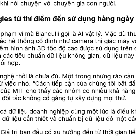
 khi nói chuyện với chuyên gia con người.
gies từ thí điểm đến sử dụng hàng ngày
hạm vi mà Bianculli gọi là AI vật lý. Mặc dù th
 hệ thống cố định như camera thị giác máy và 
hêm hình ảnh 3D tốc độ cao được sử dụng trên 
 các tiêu chuẩn dữ liệu không gian, dữ liệu này
ối hợp.
 nghệ thôi là chưa đủ. Một trong những rào cản 
 từ việc nhỏ. “Cách tiếp cận của chúng tôi bắt 
ứu của MIT cho thấy các nhóm có nhiều khả năng
c đối tác không cố gắng tự xây dựng mọi thứ.
t cả dữ liệu doanh nghiệp cùng một lúc là điều 
 dữ liệu cần thiết và chuẩn bị dữ liệu đó một cá
Giá trị ban đầu có xu hướng đến từ thời gian ti