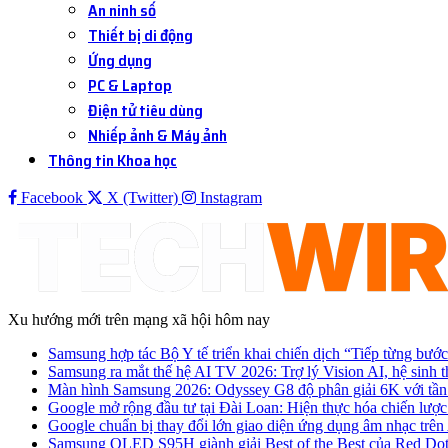
An ninh số
Thiết bị di động
Ứng dụng
PC & Laptop
Điện tử tiêu dùng
Nhiếp ảnh & Máy ảnh
Thông tin Khoa học
Facebook
X (Twitter)
Instagram
Xu hướng mới trên mạng xã hội hôm nay
Samsung hợp tác Bộ Y tế triển khai chiến dịch “Tiếp từng bước
Samsung ra mắt thế hệ AI TV 2026: Trợ lý Vision AI, hệ sinh t
Màn hình Samsung 2026: Odyssey G8 độ phân giải 6K với tần
Google mở rộng đầu tư tại Đài Loan: Hiện thực hóa chiến lược 
Google chuẩn bị thay đổi lớn giao diện ứng dụng âm nhạc trê
Samsung OLED S95H giành giải Best of the Best của Red Do