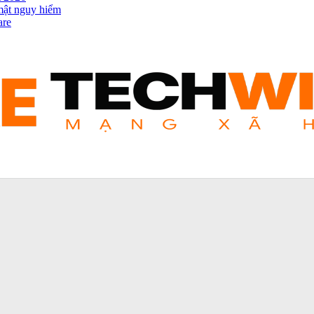
mật nguy hiểm
are