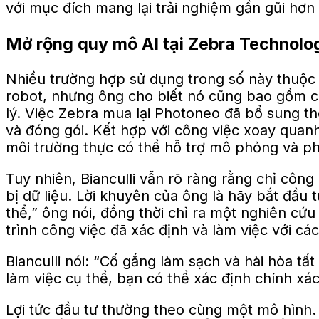
với mục đích mang lại trải nghiệm gần gũi hơn
Mở rộng quy mô AI tại Zebra Technolo
Nhiều trường hợp sử dụng trong số này thuộc p
robot, nhưng ông cho biết nó cũng bao gồm các
lý. Việc Zebra mua lại Photoneo đã bổ sung t
và đóng gói. Kết hợp với công việc xoay quanh
môi trường thực có thể hỗ trợ mô phỏng và ph
Tuy nhiên, Bianculli vẫn rõ ràng rằng chỉ công
bị dữ liệu. Lời khuyên của ông là hãy bắt đầu
thể,” ông nói, đồng thời chỉ ra một nghiên c
trình công việc đã xác định và làm việc với cá
Bianculli nói: “Cố gắng làm sạch và hài hòa tấ
làm việc cụ thể, bạn có thể xác định chính xác
Lợi tức đầu tư thường theo cùng một mô hình. 