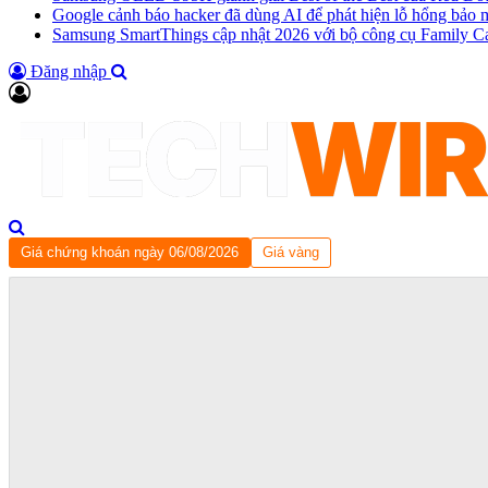
Google cảnh báo hacker đã dùng AI để phát hiện lỗ hổng bảo 
Samsung SmartThings cập nhật 2026 với bộ công cụ Family C
Đăng nhập
Giá chứng khoán ngày 06/08/2026
Giá vàng