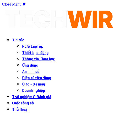
Close Menu
Tin tức
PC & Laptop
Thiết bị di động
Thông tin Khoa học
Ứng dụng
An ninh số
Điện tử tiêu dùng
Ô tô – Xe máy
Doanh nghiệp
Trải nghiệm & Đánh giá
Cuộc sống số
Thủ thuật