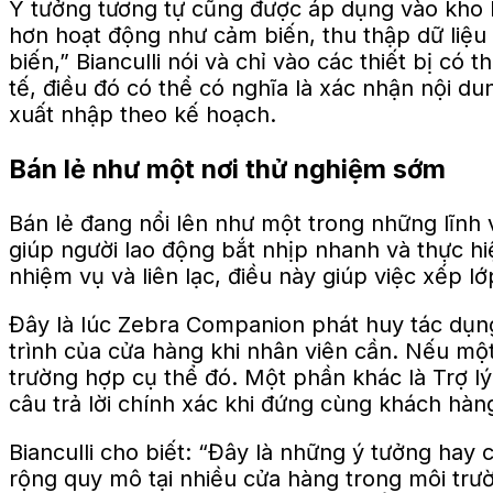
Ý tưởng tương tự cũng được áp dụng vào kho h
hơn hoạt động như cảm biến, thu thập dữ liệu
biến,” Bianculli nói và chỉ vào các thiết bị có
tế, điều đó có thể có nghĩa là xác nhận nội du
xuất nhập theo kế hoạch.
Bán lẻ như một nơi thử nghiệm sớm
Bán lẻ đang nổi lên như một trong những lĩnh
giúp người lao động bắt nhịp nhanh và thực h
nhiệm vụ và liên lạc, điều này giúp việc xếp l
Đây là lúc Zebra Companion phát huy tác dụng.
trình của cửa hàng khi nhân viên cần. Nếu một
trường hợp cụ thể đó. Một phần khác là Trợ 
câu trả lời chính xác khi đứng cùng khách hàng 
Bianculli cho biết: “Đây là những ý tưởng ha
rộng quy mô tại nhiều cửa hàng trong môi trườ