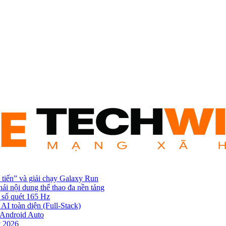
 tiến” và giải chạy Galaxy Run
hái nội dung thể thao đa nền tảng
 số quét 165 Hz
AI toàn diện (Full-Stack)
n Android Auto
t 2026