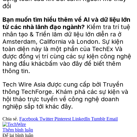
Bạn muốn tìm hiểu thêm về AI và dữ liệu lớn
từ các nhà lãnh đạo ngành?
Kiểm tra
trí tuệ
nhân tạo
& Triển lãm dữ liệu lớn
diễn ra ở
Amsterdam, California và London. Sự kiện
toàn diện này là một phần của
TechEx
Và
được đồng vị trí
cùng các sự kiện công nghệ
hàng đầu khác
bấm vào
đây
để biết thêm
thông tin.
Tech Wire Asia được cung cấp bởi
Truyền
thông TechForge
. Khám phá các sự kiện và
hội thảo trực tuyến về công nghệ doanh
nghiệp sắp tới khác
đây
.
Chia sẻ.
Facebook
Twitter
Pinterest
LinkedIn
Tumblr
Email
Thêm bình luận
Để lại bình luận