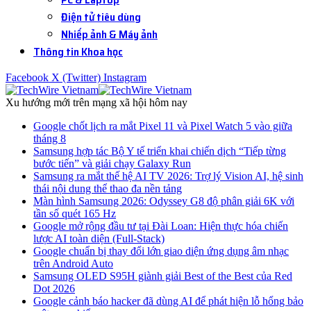
Điện tử tiêu dùng
Nhiếp ảnh & Máy ảnh
Thông tin Khoa học
Facebook
X (Twitter)
Instagram
Xu hướng mới trên mạng xã hội hôm nay
Google chốt lịch ra mắt Pixel 11 và Pixel Watch 5 vào giữa
tháng 8
Samsung hợp tác Bộ Y tế triển khai chiến dịch “Tiếp từng
bước tiến” và giải chạy Galaxy Run
Samsung ra mắt thế hệ AI TV 2026: Trợ lý Vision AI, hệ sinh
thái nội dung thể thao đa nền tảng
Màn hình Samsung 2026: Odyssey G8 độ phân giải 6K với
tần số quét 165 Hz
Google mở rộng đầu tư tại Đài Loan: Hiện thực hóa chiến
lược AI toàn diện (Full-Stack)
Google chuẩn bị thay đổi lớn giao diện ứng dụng âm nhạc
trên Android Auto
Samsung OLED S95H giành giải Best of the Best của Red
Dot 2026
Google cảnh báo hacker đã dùng AI để phát hiện lỗ hổng bảo