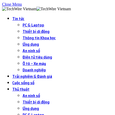
Close Menu
Tin tức
PC & Laptop
Thiết bị di động
Thông tin Khoa học
Ứng dụng
An ninh số
Điện tử tiêu dùng
Ô tô – Xe máy
Doanh nghiệp
Trải nghiệm & Đánh giá
Cuộc sống số
Thủ thuật
An ninh số
Thiết bị di động
Ứng dụng
PC & Laptop