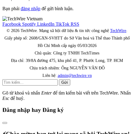
Bạn phải
đăng nhập
để gửi bình luận.
Facebook
Spotify
LinkedIn
TikTok
RSS
© 2026 TechWire. Mạng xã hội dữ liệu & tin tức công nghệ
TechWire
.
Giấy phép số: 2608/GXN-SVHTT do Sở Văn hoá và Thể thao Thành phố
Hồ Chí Minh cấp ngày 05/03/2026
Chủ quản: Công ty TNHH TechTimes
Địa chỉ: 39/8A đường 475, khu phố 41, P. Phước Long, TP. HCM
Chịu trách nhiệm: Ông NGUYỄN VĂN ĐÔ
Liên hệ:
admin@techwire.vn
Gửi
Gõ từ khoá và nhấn
Enter
để tìm kiếm bài viết trên TechWire. Nhấn
Esc
để huỷ.
Đăng nhập hay Đăng ký
⚡️Chào mừng bạn trở lại mạng xã hội TechWire.vn!