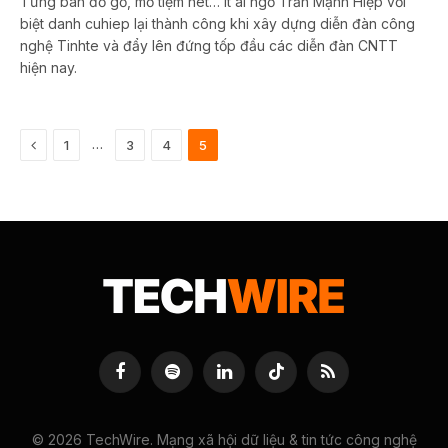
Từng bán đồ gỗ, mở tiệm nét… ít ai ngờ Trần Mạnh Hiệp với
biệt danh cuhiep lại thành công khi xây dựng diễn đàn công
nghệ Tinhte và đẩy lên đứng tốp đầu các diễn đàn CNTT
hiện nay.
Previous
…
1
3
4
5
Facebook
Spotify
LinkedIn
TikTok
RSS
© 2026 TechWire. Mạng xã hội dữ liệu & tin tức công nghệ