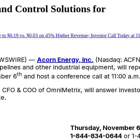
nd Control Solutions for
NEWSWIRE) —
Acorn Energy, Inc.
(Nasdaq: ACFN)
lines and other industrial equipment, will repor
th
mber 6
and host a conference call at 11:00 a.m
, CFO & COO of OmniMetrix, will answer investo
te.
Thursday, November 6
1-844-834-0644
or 1-4