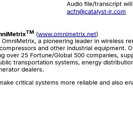
Audio file/transcript wi
acfn@catalyst-ir.com
TM
niMetrix
(
www.omnimetrix.net
)
 OmniMetrix, a pioneering leader in wireless re
 compressors and other industrial equipment. 
ng over 25 Fortune/Global 500 companies, suppo
, public transportation systems, energy distribu
nerator dealers.
 make critical systems more reliable and also 