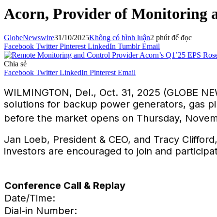
Acorn, Provider of Monitoring a
GlobeNewswire
31/10/2025
Không có bình luận
2 phút để đọc
Facebook
Twitter
Pinterest
LinkedIn
Tumblr
Email
Chia sẻ
Facebook
Twitter
LinkedIn
Pinterest
Email
WILMINGTON, Del., Oct. 31, 2025 (GLOBE 
solutions for backup power generators, gas pipe
before the market opens on Thursday, Nove
Jan Loeb, President & CEO, and Tracy Clifford
investors are encouraged to join and participa
Conference Call & Replay
Date/Time:
Dial-in Number: