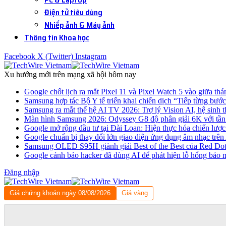
Điện tử tiêu dùng
Nhiếp ảnh & Máy ảnh
Thông tin Khoa học
Facebook
X (Twitter)
Instagram
Xu hướng mới trên mạng xã hội hôm nay
Google chốt lịch ra mắt Pixel 11 và Pixel Watch 5 vào giữa thá
Samsung hợp tác Bộ Y tế triển khai chiến dịch “Tiếp từng bước
Samsung ra mắt thế hệ AI TV 2026: Trợ lý Vision AI, hệ sinh t
Màn hình Samsung 2026: Odyssey G8 độ phân giải 6K với tần
Google mở rộng đầu tư tại Đài Loan: Hiện thực hóa chiến lược 
Google chuẩn bị thay đổi lớn giao diện ứng dụng âm nhạc trê
Samsung OLED S95H giành giải Best of the Best của Red Do
Google cảnh báo hacker đã dùng AI để phát hiện lỗ hổng bảo 
Đăng nhập
Giá chứng khoán ngày 08/08/2026
Giá vàng