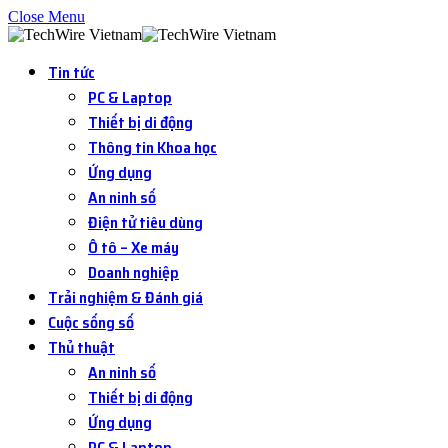
Close Menu
Tin tức
PC & Laptop
Thiết bị di động
Thông tin Khoa học
Ứng dụng
An ninh số
Điện tử tiêu dùng
Ô tô – Xe máy
Doanh nghiệp
Trải nghiệm & Đánh giá
Cuộc sống số
Thủ thuật
An ninh số
Thiết bị di động
Ứng dụng
PC & Laptop