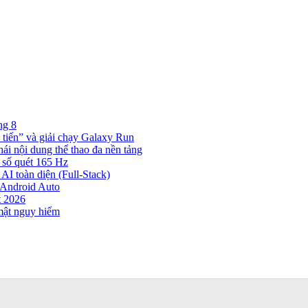
ng 8
 tiến” và giải chạy Galaxy Run
hái nội dung thể thao đa nền tảng
 số quét 165 Hz
AI toàn diện (Full-Stack)
n Android Auto
t 2026
mật nguy hiểm