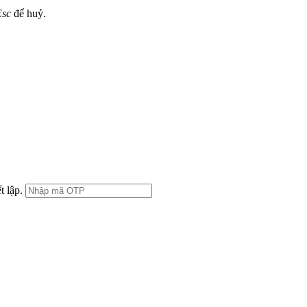
Esc
để huỷ.
t lập.