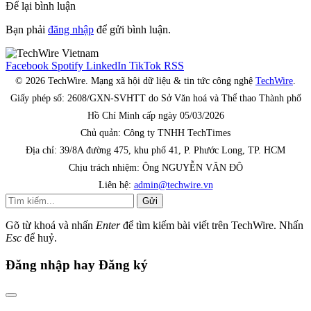
Để lại bình luận
Bạn phải
đăng nhập
để gửi bình luận.
Facebook
Spotify
LinkedIn
TikTok
RSS
© 2026 TechWire. Mạng xã hội dữ liệu & tin tức công nghệ
TechWire
.
Giấy phép số: 2608/GXN-SVHTT do Sở Văn hoá và Thể thao Thành phố
Hồ Chí Minh cấp ngày 05/03/2026
Chủ quản: Công ty TNHH TechTimes
Địa chỉ: 39/8A đường 475, khu phố 41, P. Phước Long, TP. HCM
Chịu trách nhiệm: Ông NGUYỄN VĂN ĐÔ
Liên hệ:
admin@techwire.vn
Gửi
Gõ từ khoá và nhấn
Enter
để tìm kiếm bài viết trên TechWire. Nhấn
Esc
để huỷ.
Đăng nhập hay Đăng ký