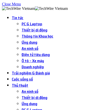
Close Menu
Tin tức
PC & Laptop
Thiết bị di động
Thông tin Khoa học
Ứng dụng
An ninh số
Điện tử tiêu dùng
Ô tô – Xe máy
Doanh nghiệp
Trải nghiệm & Đánh giá
Cuộc sống số
Thủ thuật
An ninh số
Thiết bị di động
Ứng dụng
PC & Laptop