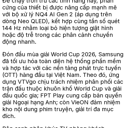
Để chạy trơn tru các tính năng này, phần
cứng của thiết bị được nâng cấp mạnh mẽ
với bộ xử lý NQ4 AI Gen 2 (áp dụng trên
dòng Neo QLED), kết hợp cùng tần số quét
144 Hz nhằm loại bỏ hiện tượng giật hình
hoặc độ trễ trong các phân cảnh chuyển
động nhanh.
Đón đầu mùa giải World Cup 2026, Samsung
đã tối ưu hóa toàn diện hệ thống phần mềm
và hợp tác với các nền tảng phát trực tuyến
(OTT) hàng đầu tại Việt Nam. Theo đó, ứng
dụng VTVgo chịu trách nhiệm phân phối các
trận đấu thuộc khuôn khổ World Cup và giải
đấu quốc gia; FPT Play cung cấp bản quyền
giải Ngoại hạng Anh; còn VieON đảm nhiệm
kho nội dung phim truyện, giải trí đa mục
đích.