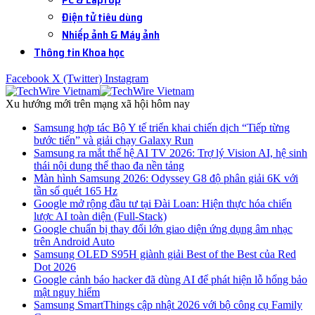
Điện tử tiêu dùng
Nhiếp ảnh & Máy ảnh
Thông tin Khoa học
Facebook
X (Twitter)
Instagram
Xu hướng mới trên mạng xã hội hôm nay
Samsung hợp tác Bộ Y tế triển khai chiến dịch “Tiếp từng
bước tiến” và giải chạy Galaxy Run
Samsung ra mắt thế hệ AI TV 2026: Trợ lý Vision AI, hệ sinh
thái nội dung thể thao đa nền tảng
Màn hình Samsung 2026: Odyssey G8 độ phân giải 6K với
tần số quét 165 Hz
Google mở rộng đầu tư tại Đài Loan: Hiện thực hóa chiến
lược AI toàn diện (Full-Stack)
Google chuẩn bị thay đổi lớn giao diện ứng dụng âm nhạc
trên Android Auto
Samsung OLED S95H giành giải Best of the Best của Red
Dot 2026
Google cảnh báo hacker đã dùng AI để phát hiện lỗ hổng bảo
mật nguy hiểm
Samsung SmartThings cập nhật 2026 với bộ công cụ Family