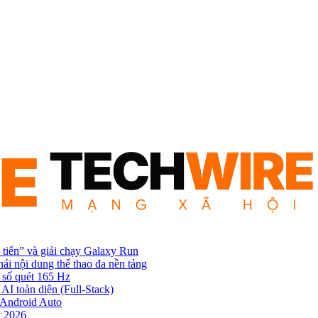
 tiến” và giải chạy Galaxy Run
hái nội dung thể thao đa nền tảng
 số quét 165 Hz
AI toàn diện (Full-Stack)
n Android Auto
t 2026