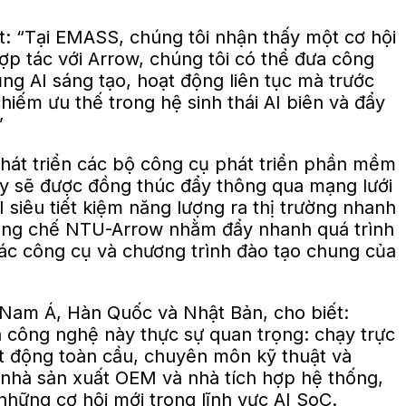
 “Tại EMASS, chúng tôi nhận thấy một cơ hội
hợp tác với Arrow, chúng tôi có thể đưa công
ng AI sáng tạo, hoạt động liên tục mà trước
iếm ưu thế trong hệ sinh thái AI biên và đẩy
”
hát triển các bộ công cụ phát triển phần mềm
này sẽ được đồng thúc đẩy thông qua mạng lưới
 siêu tiết kiệm năng lượng ra thị trường nhanh
 Sáng chế NTU-Arrow nhằm đẩy nhanh quá trình
các công cụ và chương trình đào tạo chung của
c Nam Á, Hàn Quốc và Nhật Bản, cho biết:
à công nghệ này thực sự quan trọng: chạy trực
hoạt động toàn cầu, chuyên môn kỹ thuật và
nhà sản xuất OEM và nhà tích hợp hệ thống,
hững cơ hội mới trong lĩnh vực AI SoC.