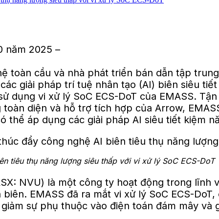
0 năm 2025 –
ệ toàn cầu và nhà phát triển bán dẫn tập trung
ác giải pháp trí tuệ nhân tạo (AI) biên siêu tiế
, sử dụng vi xử lý SoC ECS-DoT của EMASS. Tận
g toàn diện và hỗ trợ tích hợp của Arrow, EMAS
ó thể áp dụng các giải pháp AI siêu tiết kiệm 
n tiêu thụ năng lượng siêu thấp với vi xử lý SoC ECS-DoT
: NVU) là một công ty hoạt động trong lĩnh vự
n biên. EMASS đã ra mắt vi xử lý SoC ECS-DoT, c
n, giảm sự phụ thuộc vào điện toán đám mây và 