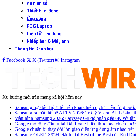
An ninh số
Thiết bị di động
Ứng dụng
PC & Laptop
Điện tử tiêu dùng
Nhiếp ảnh & Máy ảnh
Thông tin Khoa học
Facebook
X (Twitter)
Instagram
Xu hướng mới trên mạng xã hội hôm nay
Samsung hợp tác Bộ Y tế triển khai chiến dịch “Tiếp từng bước
Samsung ra mắt thế hệ AI TV 2026: Trợ lý Vision AI, hệ sinh t
Màn hình Samsung 2026: Odyssey G8 độ phân giải 6K với tần
Google mở rộng đầu tư tại Đài Loan: Hiện thực hóa chiến lược 
Google chuẩn bị thay đổi lớn giao diện ứng dụng âm nhạc trê
Samsung OLED S95H giành giải Best of the Best của Red Do