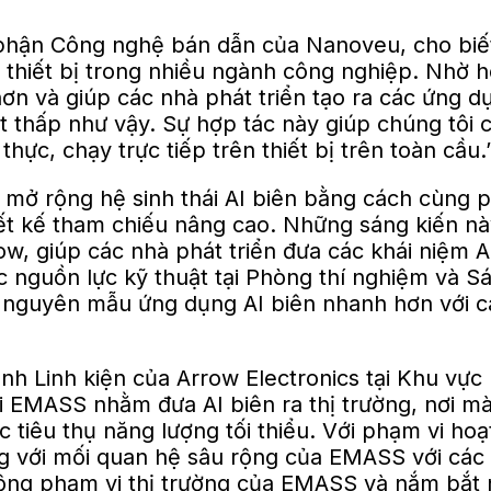
hận Công nghệ bán dẫn của Nanoveu, cho biết:
ác thiết bị trong nhiều ngành công nghiệp. Nhờ 
n và giúp các nhà phát triển tạo ra các ứng dụ
thấp như vậy. Sự hợp tác này giúp chúng tôi ch
thực, chạy trực tiếp trên thiết bị trên toàn cầu.
ở rộng hệ sinh thái AI biên bằng cách cùng p
iết kế tham chiếu nâng cao. Những sáng kiến ​​
, giúp các nhà phát triển đưa các khái niệm AI
c nguồn lực kỹ thuật tại Phòng thí nghiệm và
tạo nguyên mẫu ứng dụng AI biên nhanh hơn với 
anh Linh kiện của Arrow Electronics tại Khu vự
i EMASS nhằm đưa AI biên ra thị trường, nơi m
 mức tiêu thụ năng lượng tối thiểu. Với phạm vi 
 với mối quan hệ sâu rộng của EMASS với các 
rộng phạm vi thị trường của EMASS và nắm bắt n