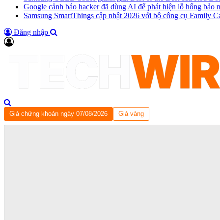
Google cảnh báo hacker đã dùng AI để phát hiện lỗ hổng bảo 
Samsung SmartThings cập nhật 2026 với bộ công cụ Family C
Đăng nhập
Giá chứng khoán ngày 07/08/2026
Giá vàng