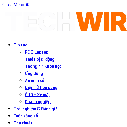
Close Menu
Tin tức
PC & Laptop
Thiết bị di động
Thông tin Khoa học
Ứng dụng
An ninh số
Điện tử tiêu dùng
Ô tô – Xe máy
Doanh nghiệp
Trải nghiệm & Đánh giá
Cuộc sống số
Thủ thuật