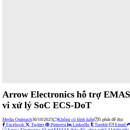
Arrow Electronics hỗ trợ EMASS
vi xử lý SoC ECS-DoT
Media Outreach
30/10/2025
Không có bình luận
5 phút để đọc
Facebook
Twitter
Pinterest
LinkedIn
Tumblr
Email