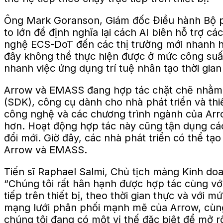
Ông Mark Goranson, Giám đốc Điều hành Bộ p
to lớn để định nghĩa lại cách AI biên hỗ trợ c
nghệ ECS-DoT đến các thị trường mới nhanh hơ
đây không thể thực hiện được ở mức công suất 
nhanh việc ứng dụng trí tuệ nhân tạo thời gian 
Arrow và EMASS đang hợp tác chặt chẽ nhằm m
(SDK), công cụ dành cho nhà phát triển và th
công nghệ và các chương trình ngành của Arrow
hơn. Hoạt động hợp tác này cũng tận dụng cá
đổi mới. Giờ đây, các nhà phát triển có thể 
Arrow và EMASS.
Tiến sĩ Raphael Salmi, Chủ tịch mảng Kinh do
“Chúng tôi rất hân hạnh được hợp tác cùng vớ
tiếp trên thiết bị, theo thời gian thực và với
mạng lưới phân phối mạnh mẽ của Arrow, cùng
chúng tôi đang có một vị thế đặc biệt để mở 