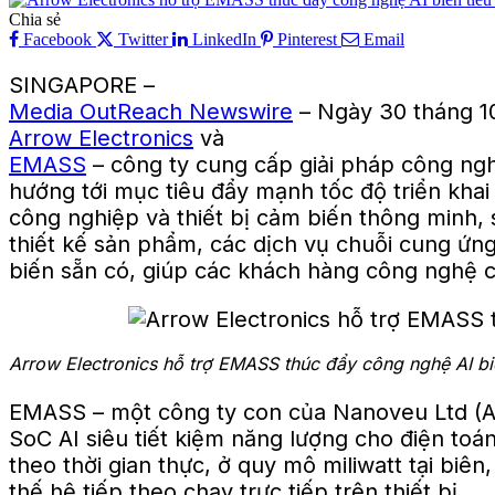
Chia sẻ
Facebook
Twitter
LinkedIn
Pinterest
Email
SINGAPORE –
Media OutReach Newswire
– Ngày 30 tháng 1
Arrow Electronics
và
EMASS
– công ty cung cấp giải pháp công ngh
hướng tới mục tiêu đẩy mạnh tốc độ triển khai c
công nghiệp và thiết bị cảm biến thông minh
thiết kế sản phẩm, các dịch vụ chuỗi cung ứn
biến sẵn có, giúp các khách hàng công nghệ c
Arrow Electronics hỗ trợ EMASS thúc đẩy công nghệ AI biê
EMASS – một công ty con của Nanoveu Ltd (ASX
SoC AI siêu tiết kiệm năng lượng cho điện toá
theo thời gian thực, ở quy mô miliwatt tại biê
thế hệ tiếp theo chạy trực tiếp trên thiết bị.