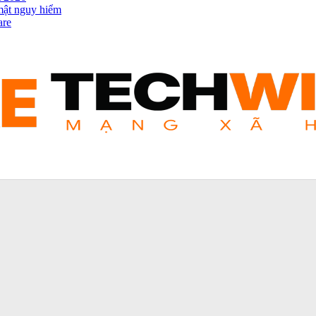
mật nguy hiểm
are