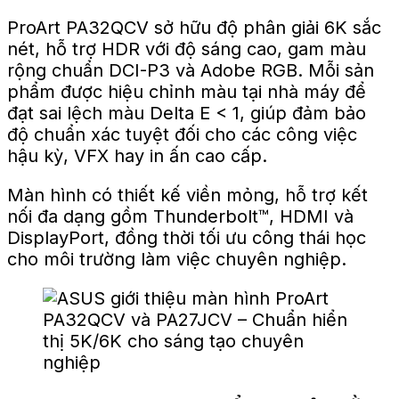
ProArt PA32QCV sở hữu độ phân giải 6K sắc
nét, hỗ trợ HDR với độ sáng cao, gam màu
rộng chuẩn DCI-P3 và Adobe RGB. Mỗi sản
phẩm được hiệu chỉnh màu tại nhà máy để
đạt sai lệch màu Delta E < 1, giúp đảm bảo
độ chuẩn xác tuyệt đối cho các công việc
hậu kỳ, VFX hay in ấn cao cấp.
Màn hình có thiết kế viền mỏng, hỗ trợ kết
nối đa dạng gồm Thunderbolt™, HDMI và
DisplayPort, đồng thời tối ưu công thái học
cho môi trường làm việc chuyên nghiệp.