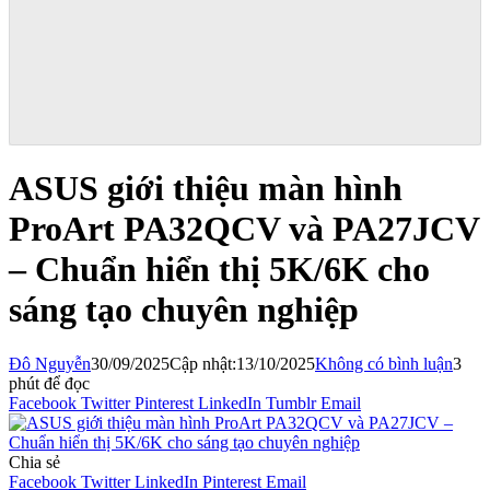
ASUS giới thiệu màn hình
ProArt PA32QCV và PA27JCV
– Chuẩn hiển thị 5K/6K cho
sáng tạo chuyên nghiệp
Đô Nguyễn
30/09/2025
Cập nhật:
13/10/2025
Không có bình luận
3
phút để đọc
Facebook
Twitter
Pinterest
LinkedIn
Tumblr
Email
Chia sẻ
Facebook
Twitter
LinkedIn
Pinterest
Email