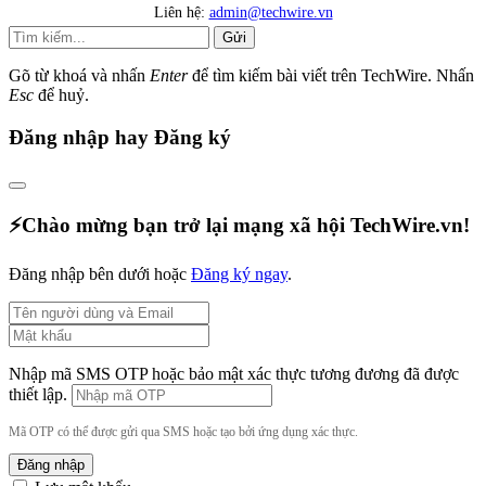
Liên hệ:
admin@techwire.vn
Gửi
Gõ từ khoá và nhấn
Enter
để tìm kiếm bài viết trên TechWire. Nhấn
Esc
để huỷ.
Đăng nhập hay Đăng ký
⚡️Chào mừng bạn trở lại mạng xã hội TechWire.vn!
Đăng nhập bên dưới hoặc
Đăng ký ngay
.
Nhập mã SMS OTP hoặc bảo mật xác thực tương đương đã được
thiết lập.
Mã OTP có thể được gửi qua SMS hoặc tạo bởi ứng dụng xác thực.
Đăng nhập