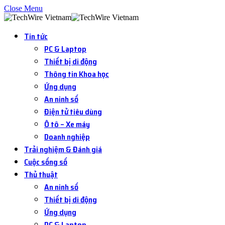
Close Menu
Tin tức
PC & Laptop
Thiết bị di động
Thông tin Khoa học
Ứng dụng
An ninh số
Điện tử tiêu dùng
Ô tô – Xe máy
Doanh nghiệp
Trải nghiệm & Đánh giá
Cuộc sống số
Thủ thuật
An ninh số
Thiết bị di động
Ứng dụng
PC & Laptop