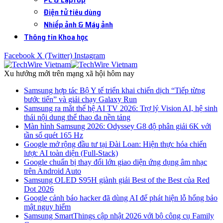
Điện tử tiêu dùng
Nhiếp ảnh & Máy ảnh
Thông tin Khoa học
Facebook
X (Twitter)
Instagram
Xu hướng mới trên mạng xã hội hôm nay
Samsung hợp tác Bộ Y tế triển khai chiến dịch “Tiếp từng
bước tiến” và giải chạy Galaxy Run
Samsung ra mắt thế hệ AI TV 2026: Trợ lý Vision AI, hệ sinh
thái nội dung thể thao đa nền tảng
Màn hình Samsung 2026: Odyssey G8 độ phân giải 6K với
tần số quét 165 Hz
Google mở rộng đầu tư tại Đài Loan: Hiện thực hóa chiến
lược AI toàn diện (Full-Stack)
Google chuẩn bị thay đổi lớn giao diện ứng dụng âm nhạc
trên Android Auto
Samsung OLED S95H giành giải Best of the Best của Red
Dot 2026
Google cảnh báo hacker đã dùng AI để phát hiện lỗ hổng bảo
mật nguy hiểm
Samsung SmartThings cập nhật 2026 với bộ công cụ Family