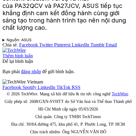
của PA32QCV và PA27JCV, ASUS tiếp tục
khẳng định cam kết đồng hành cùng giới
sáng tạo trong hành trình tạo nên nội dung
chất lượng cao.
Nguồn: ASUS
Chia sẻ.
Facebook
Twitter
Pinterest
LinkedIn
Tumblr
Email
Thêm bình luận
Để lại bình luận
Bạn phải
đăng nhập
để gửi bình luận.
Facebook
Spotify
LinkedIn
TikTok
RSS
© 2026 TechWire. Mạng xã hội dữ liệu & tin tức công nghệ
TechWire
.
Giấy phép số: 2608/GXN-SVHTT do Sở Văn hoá và Thể thao Thành phố
Hồ Chí Minh cấp ngày 05/03/2026
Chủ quản: Công ty TNHH TechTimes
Địa chỉ: 39/8A đường 475, khu phố 41, P. Phước Long, TP. HCM
Chịu trách nhiệm: Ông NGUYỄN VĂN ĐÔ