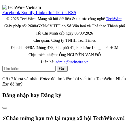
Facebook
Spotify
LinkedIn
TikTok
RSS
© 2026 TechWire. Mạng xã hội dữ liệu & tin tức công nghệ
TechWire
.
Giấy phép số: 2608/GXN-SVHTT do Sở Văn hoá và Thể thao Thành phố
Hồ Chí Minh cấp ngày 05/03/2026
Chủ quản: Công ty TNHH TechTimes
Địa chỉ: 39/8A đường 475, khu phố 41, P. Phước Long, TP. HCM
Chịu trách nhiệm: Ông NGUYỄN VĂN ĐÔ
Liên hệ:
admin@techwire.vn
Gửi
Gõ từ khoá và nhấn
Enter
để tìm kiếm bài viết trên TechWire. Nhấn
Esc
để huỷ.
Đăng nhập hay Đăng ký
⚡️Chào mừng bạn trở lại mạng xã hội TechWire.vn!