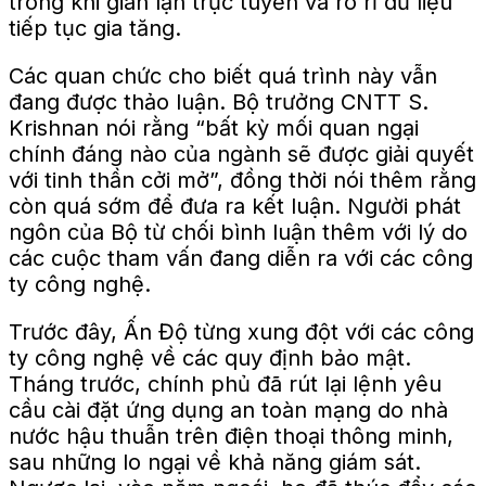
trong khi gian lận trực tuyến và rò rỉ dữ liệu
tiếp tục gia tăng.
Các quan chức cho biết quá trình này vẫn
đang được thảo luận. Bộ trưởng CNTT S.
Krishnan nói rằng “bất kỳ mối quan ngại
chính đáng nào của ngành sẽ được giải quyết
với tinh thần cởi mở”, đồng thời nói thêm rằng
còn quá sớm để đưa ra kết luận. Người phát
ngôn của Bộ từ chối bình luận thêm với lý do
các cuộc tham vấn đang diễn ra với các công
ty công nghệ.
Trước đây, Ấn Độ từng xung đột với các công
ty công nghệ về các quy định bảo mật.
Tháng trước, chính phủ đã rút lại lệnh yêu
cầu cài đặt ứng dụng an toàn mạng do nhà
nước hậu thuẫn trên điện thoại thông minh,
sau những lo ngại về khả năng giám sát.