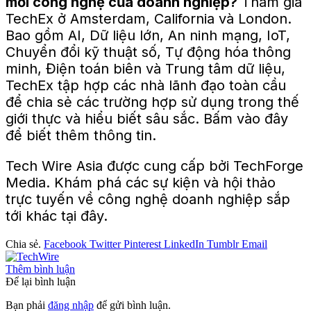
mới công nghệ của doanh nghiệp?
Tham gia
TechEx ở Amsterdam, California và London.
Bao gồm AI, Dữ liệu lớn, An ninh mạng, IoT,
Chuyển đổi kỹ thuật số, Tự động hóa thông
minh, Điện toán biên và Trung tâm dữ liệu,
TechEx tập hợp các nhà lãnh đạo toàn cầu
để chia sẻ các trường hợp sử dụng trong thế
giới thực và hiểu biết sâu sắc. Bấm vào đây
để biết thêm thông tin.
Tech Wire Asia được cung cấp bởi TechForge
Media. Khám phá các sự kiện và hội thảo
trực tuyến về công nghệ doanh nghiệp sắp
tới khác tại đây.
Chia sẻ.
Facebook
Twitter
Pinterest
LinkedIn
Tumblr
Email
Thêm bình luận
Để lại bình luận
Bạn phải
đăng nhập
để gửi bình luận.