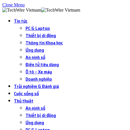
Close Menu
Tin tức
PC & Laptop
Thiết bị di động
Thông tin Khoa học
Ứng dụng
An ninh số
Điện tử tiêu dùng
Ô tô – Xe máy
Doanh nghiệp
Trải nghiệm & Đánh giá
Cuộc sống số
Thủ thuật
An ninh số
Thiết bị di động
Ứng dụng
PC & Laptop