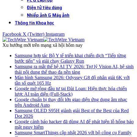
Điện tử tiêu dùng
Nhiếp ảnh & Máy ảnh
Thông tin Khoa học
Facebook
X (Twitter)
Instagram
Xu hướng mới trên mạng xã hội hôm nay
Samsung hợp tác Bộ Y tế triển khai chiến dịch “Tiếp từng
bước tiến” và giải chạy Galaxy Run
Samsung ra mắt thế hệ AI TV 2026: Trợ lý Vision AI, hệ sinh
thái nội dung thể thao đa nền tảng
Màn hình Samsung 2026: Odyssey G8 độ phân giải 6K với
tần số quét 165 Hz
Google mở rộng đầu tư tại Đài Loan: Hiện thực hóa chiến
lược AI toàn diện (Full-Stack)
Google chuẩn bị thay đổi lớn giao diện ứng dụng âm nhạc
trên Android Auto
Samsung OLED S95H giành giải Best of the Best của Red
Dot 2026
Google cảnh báo hacker đã dùng AI để phát hiện lỗ hổng bảo
mật nguy hiểm
Samsung SmartThings cập nhật 2026 với bộ công cụ Family