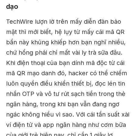
dạo
TechWire lượn lờ trên mấy diễn đàn bảo
mật thì mới biết, hệ lụy từ mấy cái mã QR
bẩn này khủng khiếp hơn bạn nghĩ nhiều,
chứ hổng phải chỉ mất vài ly trà sữa đâu.
Khi điện thoại của bạn dính mã độc từ cái
mã QR mạo danh đó, hacker có thể chiếm
luôn quyền điều khiển thiết bị, đọc lén tin
nhắn OTP và vô tư rút sạch tiền trong thẻ
ngân hàng, trong khi bạn vẫn đang ngơ
ngác không hiểu vì sao. Với cái tần suất xài
ví điện tử và app ngân hàng như cơm bữa
của giới trẻ hiện nay, chỉ cần 1 giây lơ