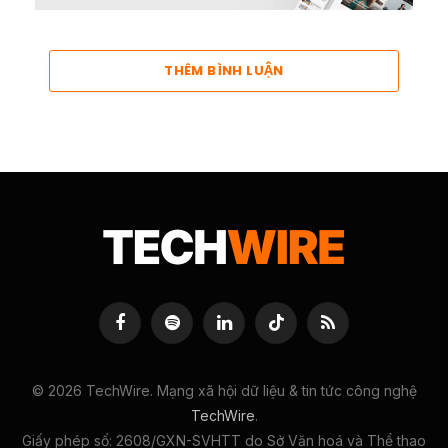
THÊM BÌNH LUẬN
Facebook
Spotify
LinkedIn
TikTok
RSS
© 2026 TechWire. Mạng xã hội dữ liệu & tin tức công nghệ
TechWire
.
Giấy phép số: 2608/GXN-SVHTT do Sở Văn hoá và Thể thao