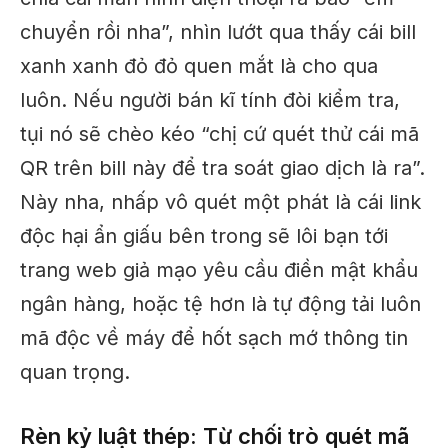
chuyển rồi nha”, nhìn lướt qua thấy cái bill
xanh xanh đỏ đỏ quen mắt là cho qua
luôn. Nếu người bán kĩ tính đòi kiểm tra,
tụi nó sẽ chèo kéo “chị cứ quét thử cái mã
QR trên bill này để tra soát giao dịch là ra”.
Này nha, nhấp vô quét một phát là cái link
độc hại ẩn giấu bên trong sẽ lôi bạn tới
trang web giả mạo yêu cầu điền mật khẩu
ngân hàng, hoặc tệ hơn là tự động tải luôn
mã độc về máy để hốt sạch mớ thông tin
quan trọng.
Rèn kỷ luật thép: Từ chối trò quét mã