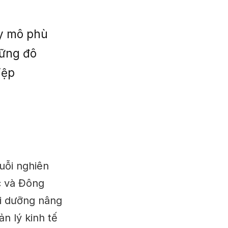
uy mô phù
hững đô
iệp
uỗi nghiên
c và Đông
ồi dưỡng nâng
n lý kinh tế