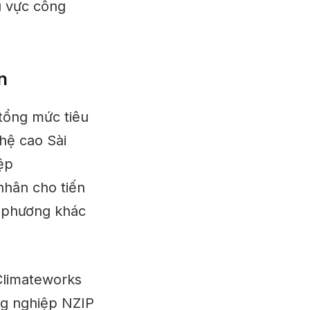
u vực công
n
tổng mức tiêu
hệ cao Sài
ệp
nhân cho tiến
a phương khác
Climateworks
ng nghiệp NZIP