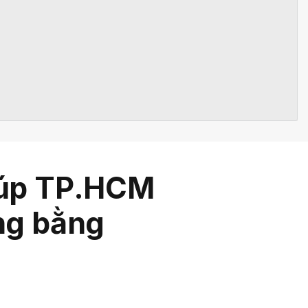
giúp TP.HCM
òng bằng