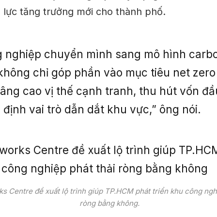
g lực tăng trưởng mới cho thành phố.
g nghiệp chuyển mình sang mô hình carbo
hông chỉ góp phần vào mục tiêu net zero
âng cao vị thế cạnh tranh, thu hút vốn đầ
định vai trò dẫn dắt khu vực,” ông nói.
s Centre đề xuất lộ trình giúp TP.HCM phát triển khu công nghi
ròng bằng không.