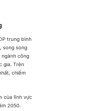
g
GDP trung bình
, song song
hi ngành công
 gia. Trên
nhất, chiếm
m của lĩnh vực
năm 2050.