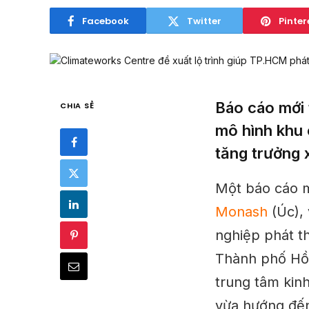
Facebook
Twitter
Pinter
Báo cáo mới 
CHIA SẺ
mô hình khu 
tăng trưởng
Một báo cáo m
Monash
(Úc), 
nghiệp phát th
Thành phố Hồ 
trung tâm kinh
vừa hướng đến