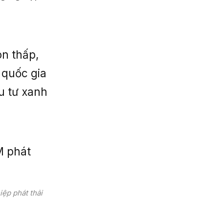
n thấp,
 quốc gia
u tư xanh
ệp phát thải