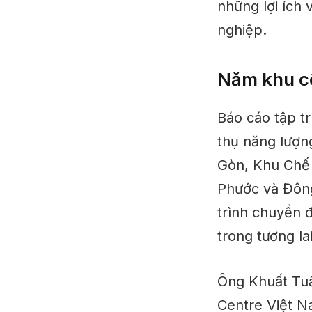
những lợi ích 
nghiệp.
Năm khu cô
Báo cáo tập t
thụ năng lượn
Gòn, Khu Chế 
Phước và Đông
trình chuyển 
trong tương lai
Ông Khuất Tuấ
Centre Việt N