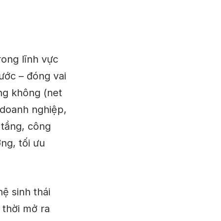
rong lĩnh vực
ước – đóng vai
ằng không (net
 doanh nghiệp,
 tầng, công
ng, tối ưu
ệ sinh thái
 thời mở ra