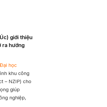
c) giới thiệu
ở ra hướng
Đại học
hình khu công
ct – NZIP) cho
rọng giúp
công nghiệp,