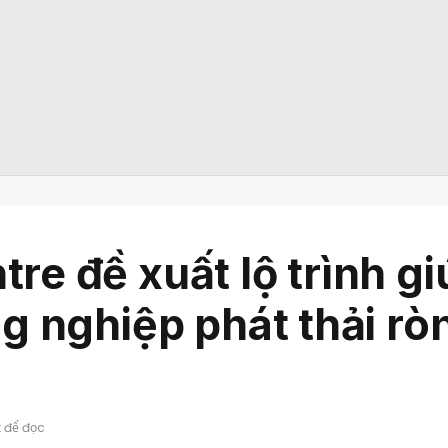
re đề xuất lộ trình 
ng nghiệp phát thải r
t để đọc