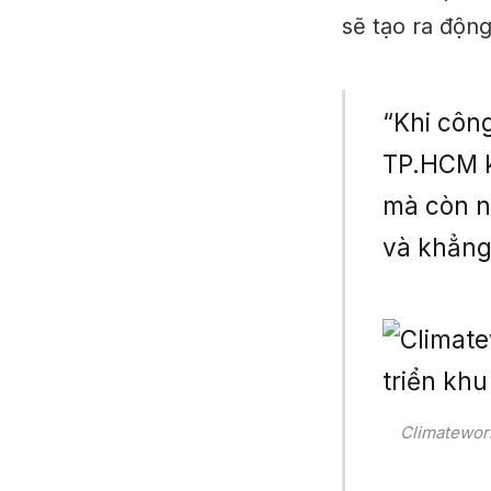
sẽ tạo ra độn
“Khi côn
TP.HCM k
mà còn n
và khẳng 
Climatework