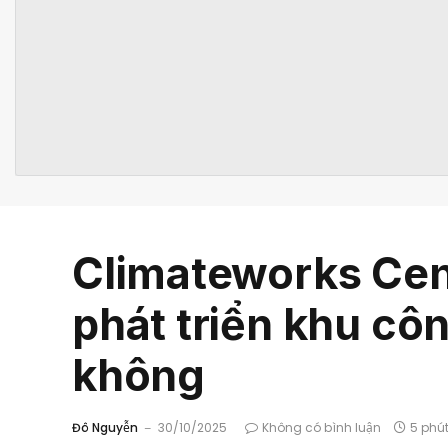
Climateworks Cent
phát triển khu cô
không
Đô Nguyễn
30/10/2025
Không có bình luận
5 phú