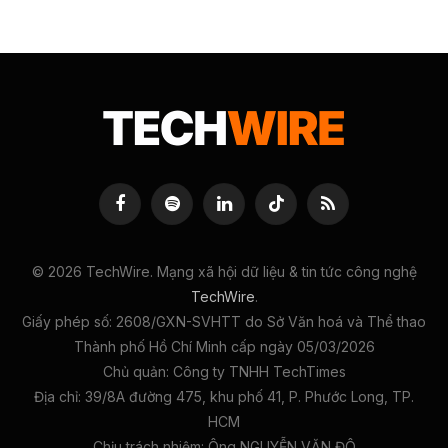
Facebook
Spotify
LinkedIn
TikTok
RSS
© 2026 TechWire. Mạng xã hội dữ liệu & tin tức công nghệ
TechWire
.
Giấy phép số: 2608/GXN-SVHTT do Sở Văn hoá và Thể thao
Thành phố Hồ Chí Minh cấp ngày 05/03/2026
Chủ quản: Công ty TNHH TechTimes
Địa chỉ: 39/8A đường 475, khu phố 41, P. Phước Long, TP.
HCM
Chịu trách nhiệm: Ông NGUYỄN VĂN ĐÔ