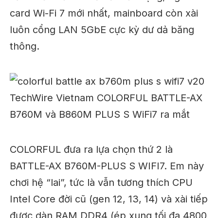
card Wi-Fi 7 mới nhất, mainboard còn xài
luôn cổng LAN 5GbE cực kỳ dư dả băng
thông.
COLORFUL đưa ra lựa chọn thứ 2 là
BATTLE-AX B760M-PLUS S WIFI7. Em này
chơi hệ “lai”, tức là vẫn tương thích CPU
Intel Core đời cũ (gen 12, 13, 14) và xài tiếp
được dàn RAM DDR4 (ép xung tối đa 4800