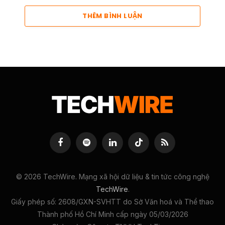
THÊM BÌNH LUẬN
Facebook
Spotify
LinkedIn
TikTok
RSS
© 2026 TechWire. Mạng xã hội dữ liệu & tin tức công nghệ
TechWire
.
Giấy phép số: 2608/GXN-SVHTT do Sở Văn hoá và Thể thao
Thành phố Hồ Chí Minh cấp ngày 05/03/2026