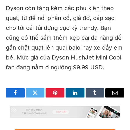
Dyson còn tặng kèm các phụ kiện theo
quạt, từ đế nối phần cổ, giá đỡ, cáp sạc
cho tới cái túi đựng cực kỳ trendy. Bạn
cũng có thể sắm thêm kẹp cài đa năng để
gắn chặt quạt lên quai balo hay xe đẩy em
bé. Mức giá của Dyson HushJet Mini Cool
fan đang nằm ở ngưỡng 99.99 USD.
Facebook
Twitter
Pinterest
LinkedIn
Tumblr
Email