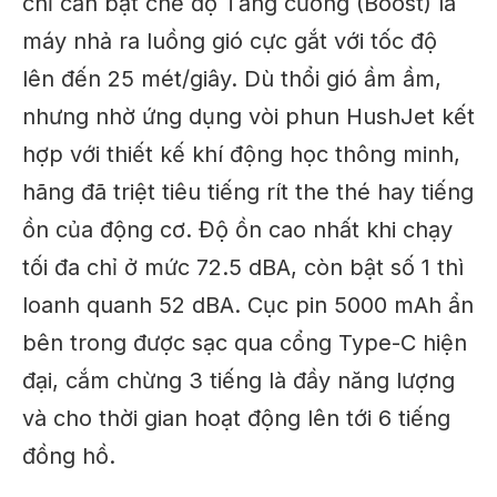
chỉ cần bật chế độ Tăng cường (Boost) là
máy nhả ra luồng gió cực gắt với tốc độ
lên đến 25 mét/giây. Dù thổi gió ầm ầm,
nhưng nhờ ứng dụng vòi phun HushJet kết
hợp với thiết kế khí động học thông minh,
hãng đã triệt tiêu tiếng rít the thé hay tiếng
ồn của động cơ. Độ ồn cao nhất khi chạy
tối đa chỉ ở mức 72.5 dBA, còn bật số 1 thì
loanh quanh 52 dBA. Cục pin 5000 mAh ẩn
bên trong được sạc qua cổng Type-C hiện
đại, cắm chừng 3 tiếng là đầy năng lượng
và cho thời gian hoạt động lên tới 6 tiếng
đồng hồ.