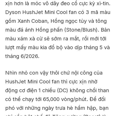
xịn hơn là móc vô dây đeo cổ cực kỳ xì-tin.
Dyson HushJet Mini Cool fan có 3 mã màu
gồm Xanh Coban, Hồng ngọc tủy và tông
màu đá ánh Hồng phấn (Stone/Blush). Bản
màu xám xà cừ sẽ sớm ra mắt, rồi mới tới
lượt mấy màu kia đổ bộ vào dịp tháng 5 và
tháng 6/2026.
Nhìn nhỏ con vậy thôi chứ nội công của
HushJet Mini Cool fan thì cực xịn nhờ
động cơ điện 1 chiều (DC) không chổi than
có thể chạy tới 65,000 vòng/phút. Để đối
phó với những ngày trưa hè hầm hập, bạn