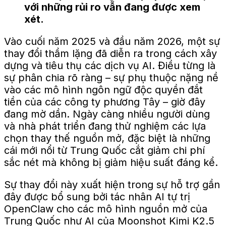
với những rủi ro vẫn đang được xem
xét.
Vào cuối năm 2025 và đầu năm 2026, một sự
thay đổi thầm lặng đã diễn ra trong cách xây
dựng và tiêu thụ các dịch vụ AI. Điều từng là
sự phân chia rõ ràng – sự phụ thuộc nặng nề
vào các mô hình ngôn ngữ độc quyền đắt
tiền của các công ty phương Tây – giờ đây
đang mờ dần.
Ngày càng nhiều người dùng
và nhà phát triển đang thử nghiệm các lựa
chọn thay thế nguồn mở, đặc biệt là
những
cái
mới nổi từ Trung Quốc cắt giảm chi phí
sắc nét
mà không bị giảm hiệu suất đáng kể.
Sự thay đổi này
xuất hiện
trong sự hỗ trợ gần
đây được bổ sung bởi tác nhân AI tự trị
OpenClaw cho các mô hình nguồn mở của
Trung Quốc như
AI của Moonshot
Kimi K2.5