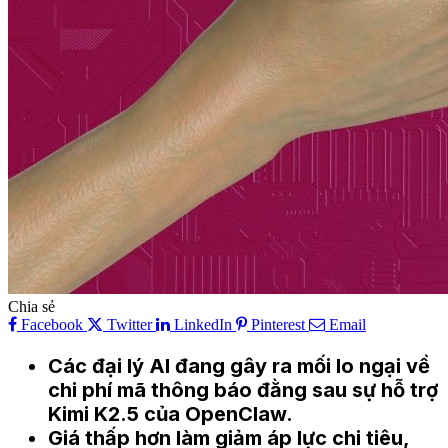
Chia sẻ
Facebook
Twitter
LinkedIn
Pinterest
Email
Các đại lý AI đang gây ra mối lo ngại về
chi phí mã thông báo đằng sau sự hỗ trợ
Kimi K2.5 của OpenClaw.
Giá thấp hơn làm giảm áp lực chi tiêu,