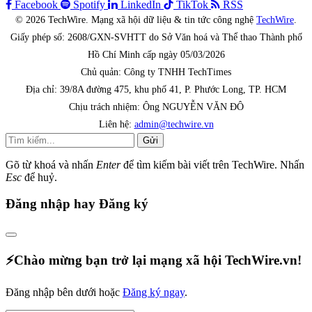
Facebook
Spotify
LinkedIn
TikTok
RSS
© 2026 TechWire. Mạng xã hội dữ liệu & tin tức công nghệ
TechWire
.
Giấy phép số: 2608/GXN-SVHTT do Sở Văn hoá và Thể thao Thành phố
Hồ Chí Minh cấp ngày 05/03/2026
Chủ quản: Công ty TNHH TechTimes
Địa chỉ: 39/8A đường 475, khu phố 41, P. Phước Long, TP. HCM
Chịu trách nhiệm: Ông NGUYỄN VĂN ĐÔ
Liên hệ:
admin@techwire.vn
Gửi
Gõ từ khoá và nhấn
Enter
để tìm kiếm bài viết trên TechWire. Nhấn
Esc
để huỷ.
Đăng nhập hay Đăng ký
⚡️Chào mừng bạn trở lại mạng xã hội TechWire.vn!
Đăng nhập bên dưới hoặc
Đăng ký ngay
.