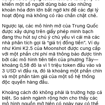
khiến một số người dùng báo cáo những
khoản hóa đơn lớn bất ngờ khi để các đại lý
hoạt động mà không có rào chắn chặt chẽ.
Ngược lại, các mô hình mở của Trung Quốc
được xây dựng trên giấy phép minh bạch
đang thu hút sự chú ý chủ yếu vì cái mà các
nhà phân tích gọi là “giá trị đồng tiền”.
Ví dụ
như Kimi K2.5 của Moonshot
được cung cấp
với một phần chi phí mã thông báo được tính
bởi các mô hình tiên tiến của phương Tây—
khoảng 0,58 đô la
vì
1 triệu token đầu vào và
3 USD
vì
đầu ra,
đó là
khoảng một phần chín
và một phần tám giá của một số hệ thống
độc quyền hàng đầu.
Khoảng cách đó không phải là trường hợp cá
biệt. So sánh ngành rộng hơn cho thấy các
mô hình nguồn mở hiện có ngày nay có thể