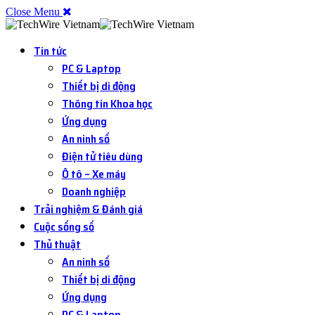
Close Menu
Tin tức
PC & Laptop
Thiết bị di động
Thông tin Khoa học
Ứng dụng
An ninh số
Điện tử tiêu dùng
Ô tô – Xe máy
Doanh nghiệp
Trải nghiệm & Đánh giá
Cuộc sống số
Thủ thuật
An ninh số
Thiết bị di động
Ứng dụng
PC & Laptop