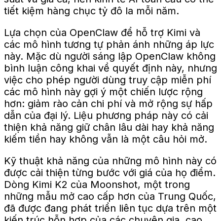
tiết kiệm hàng chục tỷ đô la mỗi năm.
Lựa chọn của OpenClaw để hỗ trợ Kimi và
các mô hình tương tự phản ánh những áp lực
này. Mặc dù người sáng lập OpenClaw không
bình luận công khai về quyết định này, nhưng
việc cho phép người dùng truy cập miễn phí
các mô hình này gợi ý một chiến lược rộng
hơn: giảm rào cản chi phí và mở rộng sự hấp
dẫn của đại lý. Liệu phương pháp này có cải
thiện khả năng giữ chân lâu dài hay khả năng
kiếm tiền hay không vẫn là một câu hỏi mở.
Kỹ thuật
khả năng
của những mô hình này
có
được cải thiện từng bước với giá của họ
điểm
.
Dòng Kimi K2 của Moonshot, một trong
những mẫu mở cao cấp hơn của Trung Quốc,
đã được
đang phát triển
liên tục
dựa trên
một
kiến ​​trúc hỗn hợp của các chuyên gia,
cao