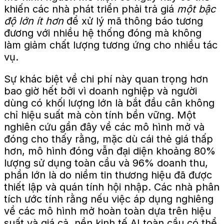
khiến các nhà phát triển phải trả giá
một bậc
độ lớn ít hơn
để xử lý mã thông báo tương
đương với nhiều hệ thống đóng mà không
làm giảm chất lượng tương ứng cho nhiều tác
vụ.
Sự khác biệt về chi phí này quan trọng hơn
bao giờ hết
bởi vì
doanh nghiệp và người
dùng có khối lượng lớn là
bắt đầu cân
không
chỉ hiệu suất mà còn tính bền vững.
Một
nghiên cứu gần đây về các mô hình mở và
đóng cho thấy rằng, mặc dù
cái
thẻ giá thấp
hơn, mô hình đóng vẫn
đại diện
khoảng 80%
lượng sử dụng toàn cầu và 96% doanh thu,
phần lớn là do niềm tin thương hiệu đã được
thiết lập và quán tính hội nhập.
Các nhà phân
tích ước tính rằng nếu việc áp dụng nghiêng
về các mô hình mở hoàn toàn dựa trên hiệu
suất và giá cả, nền kinh tế AI toàn cầu có thể