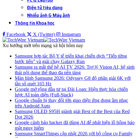
Điện tử tiêu dùng
Nhiếp ảnh & Máy ảnh
Thông tin Khoa học
Facebook
X (Twitter)
Instagram
Xu hướng mới trên mạng xã hội hôm nay
Samsung hợp tác Bộ Y tế triển khai chiến dịch “Tiếp từng
bước tiến” và giải chạy Galaxy Run
Samsung ra mắt thế hệ AI TV 2026: Trợ lý Vision AI, hệ sinh
thái nội dung thể thao đa nền tảng
Màn hình Samsung 2026: Odyssey G8 độ phân giải 6K với
tần số quét 165 Hz
Google mở rộng đầu tư tại Đài Loan: Hiện thực hóa chiến
lược AI toàn diện (Full-Stack)
Google chuẩn bị thay đổi lớn giao diện ứng dụng âm nhạc
trên Android Auto
Samsung OLED S95H giành giải Best of the Best của Red
Dot 2026
Google cảnh báo hacker đã dùng AI để phát hiện lỗ hổng bảo
mật nguy hiểm
Samsung SmartThings cập nhật 2026 với bộ công cụ Family