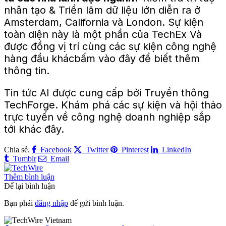
nhân tạo
& Triển lãm dữ liệu lớn
diễn ra ở
Amsterdam, California và London. Sự kiện
toàn diện này là một phần của
TechEx
Và
được đồng vị trí
cùng các sự kiện công nghệ
hàng đầu khác
bấm vào
đây
để biết thêm
thông tin.
Tin tức AI được cung cấp bởi
Truyền thông
TechForge
. Khám phá các sự kiện và hội thảo
trực tuyến về công nghệ doanh nghiệp sắp
tới khác
đây
.
Chia sẻ.
Facebook
Twitter
Pinterest
LinkedIn
Tumblr
Email
Thêm bình luận
Để lại bình luận
Bạn phải
đăng nhập
để gửi bình luận.