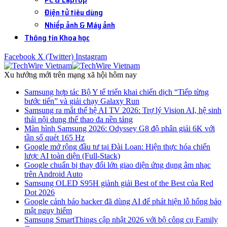
Điện tử tiêu dùng
Nhiếp ảnh & Máy ảnh
Thông tin Khoa học
Facebook
X (Twitter)
Instagram
Xu hướng mới trên mạng xã hội hôm nay
Samsung hợp tác Bộ Y tế triển khai chiến dịch “Tiếp từng
bước tiến” và giải chạy Galaxy Run
Samsung ra mắt thế hệ AI TV 2026: Trợ lý Vision AI, hệ sinh
thái nội dung thể thao đa nền tảng
Màn hình Samsung 2026: Odyssey G8 độ phân giải 6K với
tần số quét 165 Hz
Google mở rộng đầu tư tại Đài Loan: Hiện thực hóa chiến
lược AI toàn diện (Full-Stack)
Google chuẩn bị thay đổi lớn giao diện ứng dụng âm nhạc
trên Android Auto
Samsung OLED S95H giành giải Best of the Best của Red
Dot 2026
Google cảnh báo hacker đã dùng AI để phát hiện lỗ hổng bảo
mật nguy hiểm
Samsung SmartThings cập nhật 2026 với bộ công cụ Family