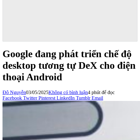
Google đang phát triển chế độ
desktop tương tự DeX cho điện
thoại Android
Đô Nguyễn
03/05/2025
Không có bình luận
4 phút để đọc
Facebook
Twitter
Pinterest
LinkedIn
Tumblr
Email