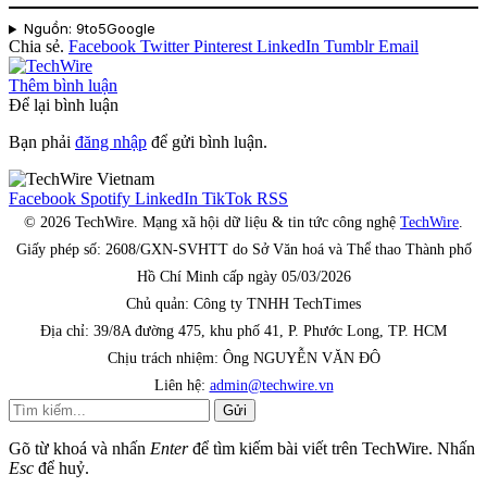
Nguồn: 9to5Google
Chia sẻ.
Facebook
Twitter
Pinterest
LinkedIn
Tumblr
Email
Thêm bình luận
Để lại bình luận
Bạn phải
đăng nhập
để gửi bình luận.
Facebook
Spotify
LinkedIn
TikTok
RSS
© 2026 TechWire. Mạng xã hội dữ liệu & tin tức công nghệ
TechWire
.
Giấy phép số: 2608/GXN-SVHTT do Sở Văn hoá và Thể thao Thành phố
Hồ Chí Minh cấp ngày 05/03/2026
Chủ quản: Công ty TNHH TechTimes
Địa chỉ: 39/8A đường 475, khu phố 41, P. Phước Long, TP. HCM
Chịu trách nhiệm: Ông NGUYỄN VĂN ĐÔ
Liên hệ:
admin@techwire.vn
Gửi
Gõ từ khoá và nhấn
Enter
để tìm kiếm bài viết trên TechWire. Nhấn
Esc
để huỷ.