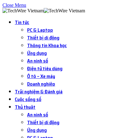
Close Menu
Tin tức
PC & Laptop
Thiết bị di động
Thông tin Khoa học
Ứng dụng
An ninh số
Điện tử tiêu dùng
Ô tô – Xe máy
Doanh nghiệp
Trải nghiệm & Đánh giá
Cuộc sống số
Thủ thuật
An ninh số
Thiết bị di động
Ứng dụng
PC & Laptop