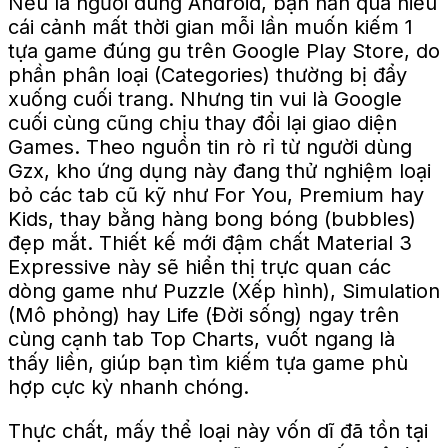
Nếu là người dùng Android, bạn hẳn quá hiểu
cái cảnh mất thời gian mỗi lần muốn kiếm 1
tựa game đúng gu trên Google Play Store, do
phần phân loại (Categories) thường bị đẩy
xuống cuối trang. Nhưng tin vui là Google
cuối cùng cũng chịu thay đổi lại giao diện
Games. Theo nguồn tin rò rỉ từ người dùng
Gzx, kho ứng dụng này đang thử nghiệm loại
bỏ các tab cũ kỹ như For You, Premium hay
Kids, thay bằng hàng bong bóng (bubbles)
đẹp mắt. Thiết kế mới đậm chất Material 3
Expressive này sẽ hiển thị trực quan các
dòng game như Puzzle (Xếp hình), Simulation
(Mô phỏng) hay Life (Đời sống) ngay trên
cùng cạnh tab Top Charts, vuốt ngang là
thấy liền, giúp bạn tìm kiếm tựa game phù
hợp cực kỳ nhanh chóng.
Thực chất, mấy thể loại này vốn dĩ đã tồn tại