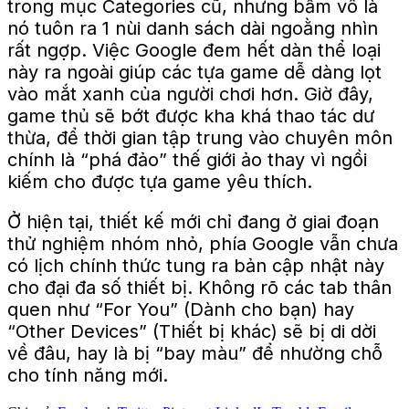
trong mục Categories cũ, nhưng bấm vô là
nó tuôn ra 1 nùi danh sách dài ngoằng nhìn
rất ngợp. Việc Google đem hết dàn thể loại
này ra ngoài giúp các tựa game dễ dàng lọt
vào mắt xanh của người chơi hơn. Giờ đây,
game thủ sẽ bớt được kha khá thao tác dư
thừa, để thời gian tập trung vào chuyên môn
chính là “phá đảo” thế giới ảo thay vì ngồi
kiếm cho được tựa game yêu thích.
Ở hiện tại, thiết kế mới chỉ đang ở giai đoạn
thử nghiệm nhóm nhỏ, phía Google vẫn chưa
có lịch chính thức tung ra bản cập nhật này
cho đại đa số thiết bị. Không rõ các tab thân
quen như “For You” (Dành cho bạn) hay
“Other Devices” (Thiết bị khác) sẽ bị di dời
về đâu, hay là bị “bay màu” để nhường chỗ
cho tính năng mới.