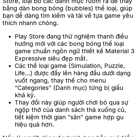
Store, loại bỏ các danh mục rườm rà để thay
bằng dàn bong bóng (bubbles) thể loại, giúp
bạn dễ dàng tìm kiếm và tải về tựa game yêu
thích nhanh chóng.
Play Store đang thử nghiệm thanh điều
hướng mới với các bong bóng thể loại
game chuẩn ngôn ngữ thiết kế Material 3
Expressive siêu đẹp mắt.
Các thể loại game (Simulation, Puzzle,
Life…) được đẩy lên hàng đầu dưới dạng
vuốt ngang, thay thế cho menu
“Categories” (Danh mục) từng bị giấu
khá kỹ.
Thay đổi này giúp người chơi bỏ qua sự
ngộp thở của danh sách thả xuống cũ,
tiết kiệm thời gian “săn” game hợp gu
hiệu quả hơn.