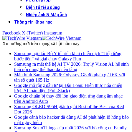
Điện tử tiêu dùng
Nhiếp ảnh & Máy ảnh
Thông tin Khoa học
Facebook
X (Twitter)
Instagram
Xu hướng mới trên mạng xã hội hôm nay
Samsung hợp tác Bộ Y tế triển khai chiến dịch “Tiếp từng
bước tiến” và giải chạy Galaxy Run
Samsung ra mắt thế hệ AI TV 2026: Trợ lý Vision AI, hệ sinh
thái nội dung thể thao đa nền tảng
Màn hình Samsung 2026: Odyssey G8 độ phân giải 6K với
tần số quét 165 Hz
Google mở rộng đầu tư tại Đài Loan: Hiện thực hóa chiến
lược AI toàn diện (Full-Stack)
Google chuẩn bị thay đổi lớn giao diện ứng dụng âm nhạc
trên Android Auto
Samsung OLED S95H giành giải Best of the Best của Red
Dot 2026
Google cảnh báo hacker đã dùng AI để phát hiện lỗ hổng bảo
mật nguy hiểm
Samsung SmartThings cập nhật 2026 với bộ công cụ Family