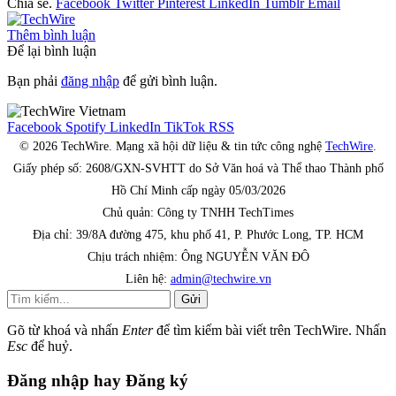
Chia sẻ.
Facebook
Twitter
Pinterest
LinkedIn
Tumblr
Email
Thêm bình luận
Để lại bình luận
Bạn phải
đăng nhập
để gửi bình luận.
Facebook
Spotify
LinkedIn
TikTok
RSS
© 2026 TechWire. Mạng xã hội dữ liệu & tin tức công nghệ
TechWire
.
Giấy phép số: 2608/GXN-SVHTT do Sở Văn hoá và Thể thao Thành phố
Hồ Chí Minh cấp ngày 05/03/2026
Chủ quản: Công ty TNHH TechTimes
Địa chỉ: 39/8A đường 475, khu phố 41, P. Phước Long, TP. HCM
Chịu trách nhiệm: Ông NGUYỄN VĂN ĐÔ
Liên hệ:
admin@techwire.vn
Gửi
Gõ từ khoá và nhấn
Enter
để tìm kiếm bài viết trên TechWire. Nhấn
Esc
để huỷ.
Đăng nhập hay Đăng ký