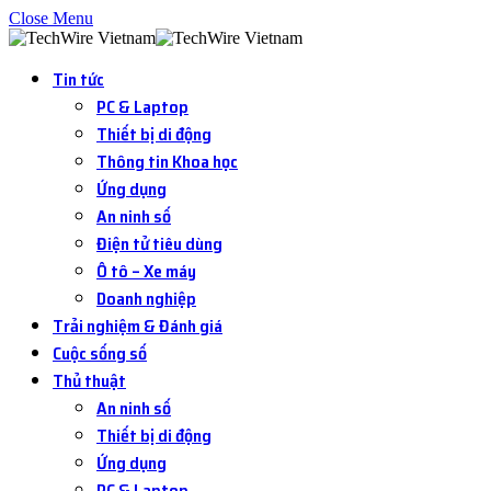
Close Menu
Tin tức
PC & Laptop
Thiết bị di động
Thông tin Khoa học
Ứng dụng
An ninh số
Điện tử tiêu dùng
Ô tô – Xe máy
Doanh nghiệp
Trải nghiệm & Đánh giá
Cuộc sống số
Thủ thuật
An ninh số
Thiết bị di động
Ứng dụng
PC & Laptop