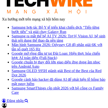
Xu hướng mới trên mạng xã hội hôm nay
Samsung hợp tác Bộ Y tế triển khai chiến dịch “Tiếp từng
bước tiến” và giải chạy Galaxy Run
Samsung ra mắt thế hệ AI TV 2026: Trợ lý Vision AI, hệ sinh
thái nội dung thể thao đa nền tảng
Màn hình Samsung 2026: Odyssey G8 độ phân giải 6K với
tần số quét 165 Hz
Google mở rộng đầu tư tại Đài Loan: Hiện thực hóa chiến
lược AI toàn diện (Full-Stack)
Google chuẩn bị thay đổi lớn giao diện ứng dụng âm nhạc
trên Android Auto
Samsung OLED S95H giành giải Best of the Best của Red
Dot 2026
Google cảnh báo hacker đã dùng AI để phát hiện lỗ hổng bảo
mật nguy hiểm
Samsung SmartThings cập nhật 2026 với bộ công cụ Family
Care
Đăng nhập