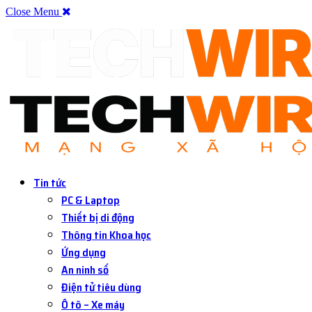
Close Menu
Tin tức
PC & Laptop
Thiết bị di động
Thông tin Khoa học
Ứng dụng
An ninh số
Điện tử tiêu dùng
Ô tô – Xe máy