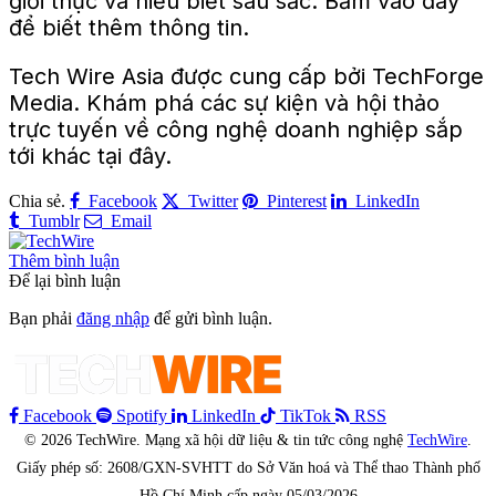
giới thực và hiểu biết sâu sắc. Bấm vào đây
để biết thêm thông tin.
Tech Wire Asia được cung cấp bởi TechForge
Media. Khám phá các sự kiện và hội thảo
trực tuyến về công nghệ doanh nghiệp sắp
tới khác tại đây.
Chia sẻ.
Facebook
Twitter
Pinterest
LinkedIn
Tumblr
Email
Thêm bình luận
Để lại bình luận
Bạn phải
đăng nhập
để gửi bình luận.
Facebook
Spotify
LinkedIn
TikTok
RSS
© 2026 TechWire. Mạng xã hội dữ liệu & tin tức công nghệ
TechWire
.
Giấy phép số: 2608/GXN-SVHTT do Sở Văn hoá và Thể thao Thành phố
Hồ Chí Minh cấp ngày 05/03/2026