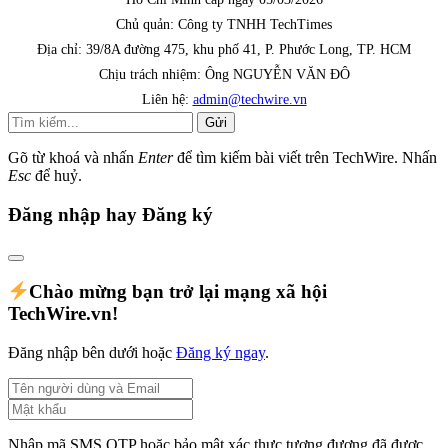
Chủ quản: Công ty TNHH TechTimes
Địa chỉ: 39/8A đường 475, khu phố 41, P. Phước Long, TP. HCM
Chịu trách nhiệm: Ông NGUYỄN VĂN ĐÔ
Liên hệ:
admin@techwire.vn
Gửi
Gõ từ khoá và nhấn
Enter
để tìm kiếm bài viết trên TechWire. Nhấn
Esc
để huỷ.
Đăng nhập hay Đăng ký
Chào mừng bạn trở lại mạng xã hội
TechWire.vn!
Đăng nhập bên dưới hoặc
Đăng ký ngay
.
Nhập mã SMS OTP hoặc bảo mật xác thực tương đương đã được