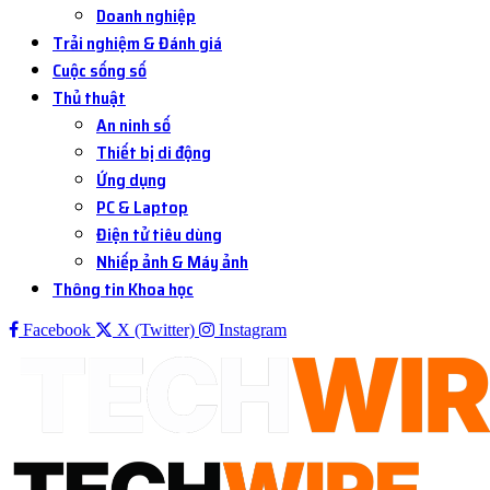
Doanh nghiệp
Trải nghiệm & Đánh giá
Cuộc sống số
Thủ thuật
An ninh số
Thiết bị di động
Ứng dụng
PC & Laptop
Điện tử tiêu dùng
Nhiếp ảnh & Máy ảnh
Thông tin Khoa học
Facebook
X (Twitter)
Instagram