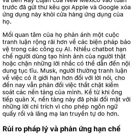
và Ben Ray Lújan của New Mexico vào tuần
trước đã gửi thư kêu gọi Apple và Google xóa
ứng dụng này khỏi cửa hàng ứng dụng của
họ.
Mối quan tâm của họ phản ánh một cuộc
tranh luận rộng rãi hơn về các biện pháp bảo
vệ trong các công cụ AI. Nhiều chatbot hạn
chế người dùng tạo hình ảnh của người thật
hoặc chặn những lời nhắc có thể dẫn đến nội
dung tục tĩu. Musk, người thường tranh luận
về việc có ít giới hạn hơn đối với lời nói, cho
đến nay vẫn phản đối việc thắt chặt kiểm
soát các nền tảng của mình. Kể từ khi ông
tiếp quản X, nền tảng này đã phải đối mặt với
những lời chỉ trích vì cho phép ngôn ngữ
quấy rối và lăng mạ lan truyền tự do hơn.
Rủi ro pháp lý và phản ứng hạn chế