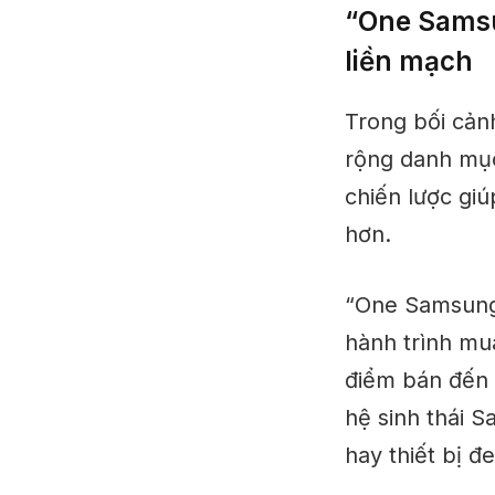
“One Samsu
liền mạch
Trong bối cản
rộng danh mục
chiến lược gi
hơn.
“One Samsung”
hành trình mu
điểm bán đến h
hệ sinh thái S
hay thiết bị đ