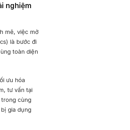
ải nghiệm
nh mẽ, việc mở
s) là bước đi
dùng toàn diện
ối ưu hóa
, tư vấn tại
ị trong cùng
 bị gia dụng