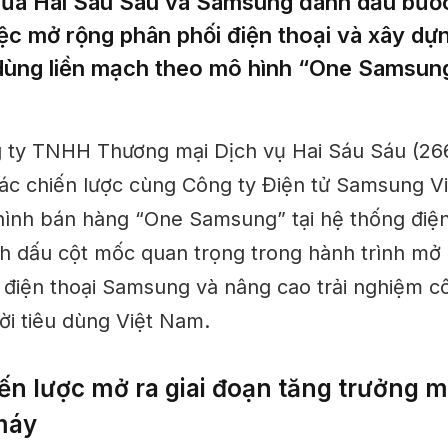
iữa Hai Sáu Sáu và Samsung đánh dấu bước
iệc mở rộng phân phối điện thoại và xây dựn
dùng liền mạch theo mô hình “One Samsung”
 ty TNHH Thương mại Dịch vụ Hai Sáu Sáu (266
ác chiến lược cùng Công ty Điện tử Samsung Vi
 hình bán hàng “One Samsung” tại hệ thống điệ
h dấu cột mốc quan trọng trong hành trình mở
i điện thoại Samsung và nâng cao trải nghiệm c
i tiêu dùng Việt Nam.
ến lược mở ra giai đoạn tăng trưởng m
máy