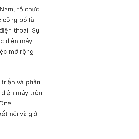
 Nam, tổ chức
 công bố là
iện thoại. Sự
vực điện máy
iệc mở rộng
 triển và phân
 điện máy trên
“One
t nối và giới