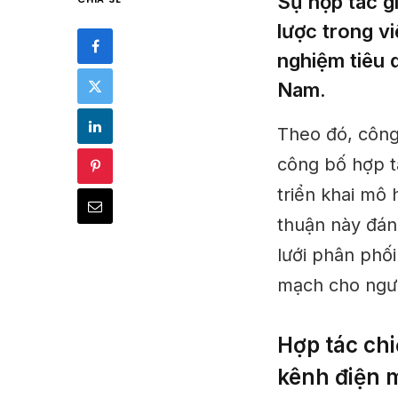
Sự hợp tác g
lược trong v
nghiệm tiêu 
Nam.
Theo đó, công
công bố hợp t
triển khai mô
thuận này đán
lưới phân phố
mạch cho ngườ
Hợp tác chi
kênh điện 