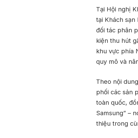
Tại Hội nghị 
tại Khách sạn
đối tác phân 
kiện thu hút g
khu vực phía 
quy mô và nân
Theo nội dung
phối các sản 
toàn quốc, đồn
Samsung” – nơ
thiệu trong c