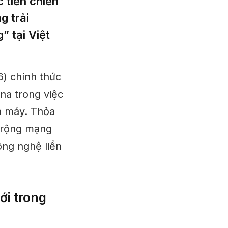
 tiến chiến
g trải
 tại Việt
) chính thức
na trong việc
n máy. Thỏa
 rộng mạng
ông nghệ liền
ới trong