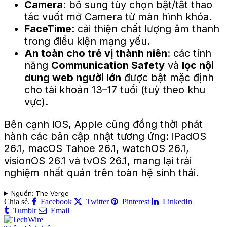
Camera
: bổ sung tùy chọn bật/tắt thao
tác vuốt mở Camera từ màn hình khóa.
FaceTime
: cải thiện chất lượng âm thanh
trong điều kiện mạng yếu.
An toàn cho trẻ vị thành niên
: các tính
năng
Communication Safety
và
lọc nội
dung web người lớn
được bật mặc định
cho tài khoản 13–17 tuổi (tuỳ theo khu
vực).
Bên cạnh iOS, Apple cũng đồng thời phát
hành các bản cập nhật tương ứng: iPadOS
26.1, macOS Tahoe 26.1, watchOS 26.1,
visionOS 26.1 và tvOS 26.1, mang lại trải
nghiệm nhất quán trên toàn hệ sinh thái.
Nguồn: The Verge
Chia sẻ.
Facebook
Twitter
Pinterest
LinkedIn
Tumblr
Email