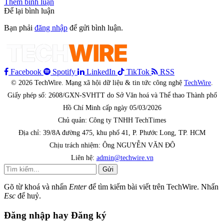
Thêm bình luận
Để lại bình luận
Bạn phải
đăng nhập
để gửi bình luận.
Facebook
Spotify
LinkedIn
TikTok
RSS
© 2026 TechWire. Mạng xã hội dữ liệu & tin tức công nghệ
TechWire
.
Giấy phép số: 2608/GXN-SVHTT do Sở Văn hoá và Thể thao Thành phố
Hồ Chí Minh cấp ngày 05/03/2026
Chủ quản: Công ty TNHH TechTimes
Địa chỉ: 39/8A đường 475, khu phố 41, P. Phước Long, TP. HCM
Chịu trách nhiệm: Ông NGUYỄN VĂN ĐÔ
Liên hệ:
admin@techwire.vn
Gửi
Gõ từ khoá và nhấn
Enter
để tìm kiếm bài viết trên TechWire. Nhấn
Esc
để huỷ.
Đăng nhập hay Đăng ký