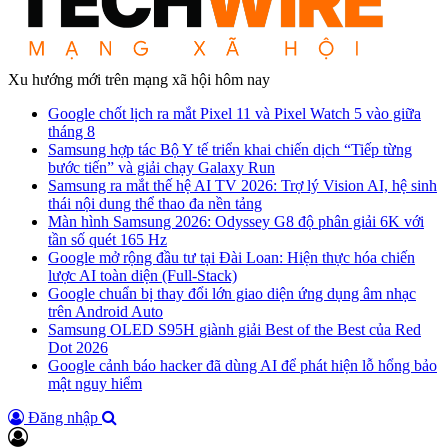
Xu hướng mới trên mạng xã hội hôm nay
Google chốt lịch ra mắt Pixel 11 và Pixel Watch 5 vào giữa
tháng 8
Samsung hợp tác Bộ Y tế triển khai chiến dịch “Tiếp từng
bước tiến” và giải chạy Galaxy Run
Samsung ra mắt thế hệ AI TV 2026: Trợ lý Vision AI, hệ sinh
thái nội dung thể thao đa nền tảng
Màn hình Samsung 2026: Odyssey G8 độ phân giải 6K với
tần số quét 165 Hz
Google mở rộng đầu tư tại Đài Loan: Hiện thực hóa chiến
lược AI toàn diện (Full-Stack)
Google chuẩn bị thay đổi lớn giao diện ứng dụng âm nhạc
trên Android Auto
Samsung OLED S95H giành giải Best of the Best của Red
Dot 2026
Google cảnh báo hacker đã dùng AI để phát hiện lỗ hổng bảo
mật nguy hiểm
Đăng nhập