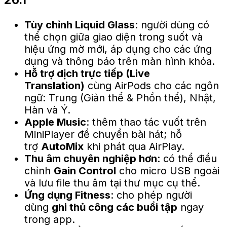
Tùy chỉnh Liquid Glass
: người dùng có
thể chọn giữa giao diện trong suốt và
hiệu ứng mờ mới, áp dụng cho các ứng
dụng và thông báo trên màn hình khóa.
Hỗ trợ dịch trực tiếp (Live
Translation)
cùng AirPods cho các ngôn
ngữ: Trung (Giản thể & Phồn thể), Nhật,
Hàn và Ý.
Apple Music
: thêm thao tác vuốt trên
MiniPlayer để chuyển bài hát; hỗ
trợ
AutoMix
khi phát qua AirPlay.
Thu âm chuyên nghiệp hơn
: có thể điều
chỉnh
Gain Control
cho micro USB ngoài
và lưu file thu âm tại thư mục cụ thể.
Ứng dụng Fitness
: cho phép người
dùng
ghi thủ công các buổi tập
ngay
trong app.