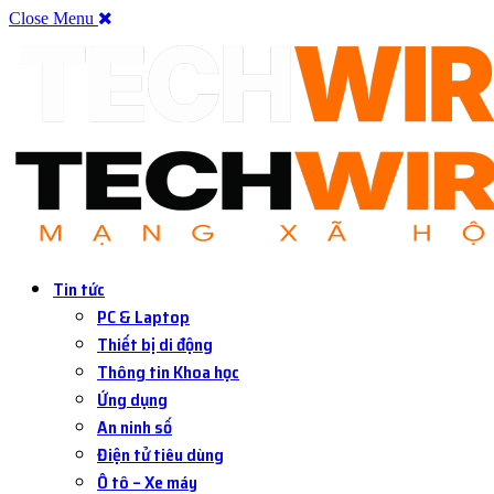
Close Menu
Tin tức
PC & Laptop
Thiết bị di động
Thông tin Khoa học
Ứng dụng
An ninh số
Điện tử tiêu dùng
Ô tô – Xe máy