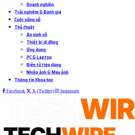
Doanh nghiệp
Trải nghiệm & Đánh giá
Cuộc sống số
Thủ thuật
An ninh số
Thiết bị di động
Ứng dụng
PC & Laptop
Điện tử tiêu dùng
Nhiếp ảnh & Máy ảnh
Thông tin Khoa học
Facebook
X (Twitter)
Instagram