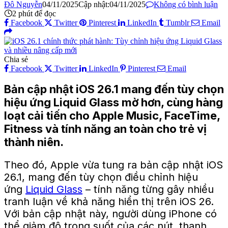
Đô Nguyễn
04/11/2025
Cập nhật:
04/11/2025
Không có bình luận
2 phút để đọc
Facebook
Twitter
Pinterest
LinkedIn
Tumblr
Email
Chia sẻ
Facebook
Twitter
LinkedIn
Pinterest
Email
Bản cập nhật iOS 26.1 mang đến tùy chọn
hiệu ứng Liquid Glass mờ hơn, cùng hàng
loạt cải tiến cho Apple Music, FaceTime,
Fitness và tính năng an toàn cho trẻ vị
thành niên.
Theo đó, Apple vừa tung ra bản cập nhật iOS
26.1, mang đến tùy chọn điều chỉnh hiệu
ứng
Liquid Glass
– tính năng từng gây nhiều
tranh luận về khả năng hiển thị trên iOS 26.
Với bản cập nhật này, người dùng iPhone có
thể giảm độ trong suốt của các nút, thanh