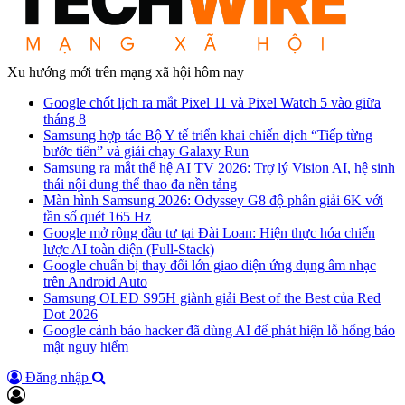
Xu hướng mới trên mạng xã hội hôm nay
Google chốt lịch ra mắt Pixel 11 và Pixel Watch 5 vào giữa
tháng 8
Samsung hợp tác Bộ Y tế triển khai chiến dịch “Tiếp từng
bước tiến” và giải chạy Galaxy Run
Samsung ra mắt thế hệ AI TV 2026: Trợ lý Vision AI, hệ sinh
thái nội dung thể thao đa nền tảng
Màn hình Samsung 2026: Odyssey G8 độ phân giải 6K với
tần số quét 165 Hz
Google mở rộng đầu tư tại Đài Loan: Hiện thực hóa chiến
lược AI toàn diện (Full-Stack)
Google chuẩn bị thay đổi lớn giao diện ứng dụng âm nhạc
trên Android Auto
Samsung OLED S95H giành giải Best of the Best của Red
Dot 2026
Google cảnh báo hacker đã dùng AI để phát hiện lỗ hổng bảo
mật nguy hiểm
Đăng nhập