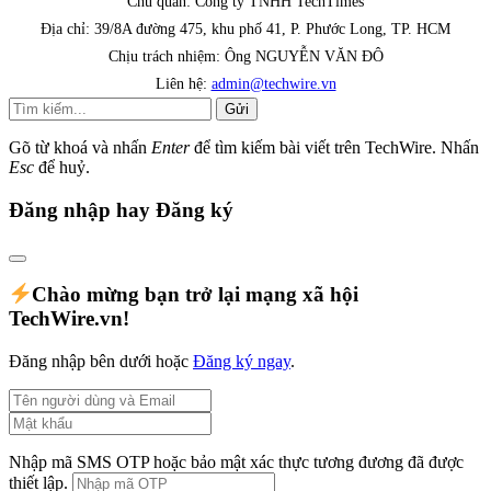
Chủ quản: Công ty TNHH TechTimes
Địa chỉ: 39/8A đường 475, khu phố 41, P. Phước Long, TP. HCM
Chịu trách nhiệm: Ông NGUYỄN VĂN ĐÔ
Liên hệ:
admin@techwire.vn
Gửi
Gõ từ khoá và nhấn
Enter
để tìm kiếm bài viết trên TechWire. Nhấn
Esc
để huỷ.
Đăng nhập hay Đăng ký
Chào mừng bạn trở lại mạng xã hội
TechWire.vn!
Đăng nhập bên dưới hoặc
Đăng ký ngay
.
Nhập mã SMS OTP hoặc bảo mật xác thực tương đương đã được
thiết lập.