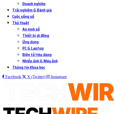
Doanh nghiệp
Trải nghiệm & Đánh giá
Cuộc sống số
Thủ thuật
An ninh số
Thiết bị di động
Ứng dụng
PC & Laptop
Điện tử tiêu dùng
Nhiếp ảnh & Máy ảnh
Thông tin Khoa học
Facebook
X (Twitter)
Instagram