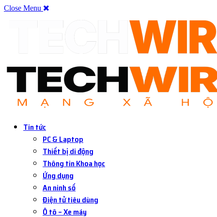
Close Menu
Tin tức
PC & Laptop
Thiết bị di động
Thông tin Khoa học
Ứng dụng
An ninh số
Điện tử tiêu dùng
Ô tô – Xe máy