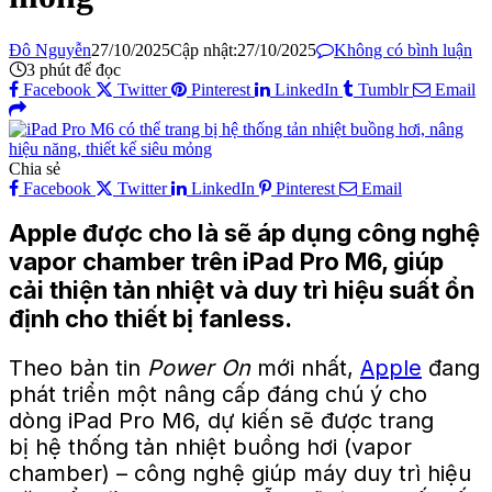
Đô Nguyễn
27/10/2025
Cập nhật:
27/10/2025
Không có bình luận
3 phút để đọc
Facebook
Twitter
Pinterest
LinkedIn
Tumblr
Email
Chia sẻ
Facebook
Twitter
LinkedIn
Pinterest
Email
Apple được cho là sẽ áp dụng công nghệ
vapor chamber trên iPad Pro M6, giúp
cải thiện tản nhiệt và duy trì hiệu suất ổn
định cho thiết bị fanless.
Theo bản tin
Power On
mới nhất,
Apple
đang
phát triển một nâng cấp đáng chú ý cho
dòng iPad Pro M6, dự kiến sẽ được trang
bị hệ thống tản nhiệt buồng hơi (vapor
chamber) – công nghệ giúp máy duy trì hiệu