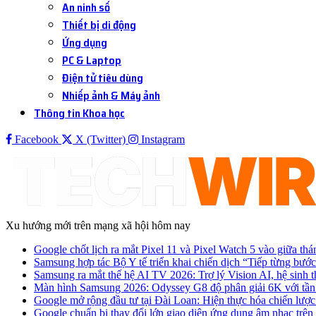
An ninh số
Thiết bị di động
Ứng dụng
PC & Laptop
Điện tử tiêu dùng
Nhiếp ảnh & Máy ảnh
Thông tin Khoa học
Facebook
X (Twitter)
Instagram
Xu hướng mới trên mạng xã hội hôm nay
Google chốt lịch ra mắt Pixel 11 và Pixel Watch 5 vào giữa thá
Samsung hợp tác Bộ Y tế triển khai chiến dịch “Tiếp từng bước
Samsung ra mắt thế hệ AI TV 2026: Trợ lý Vision AI, hệ sinh t
Màn hình Samsung 2026: Odyssey G8 độ phân giải 6K với tần
Google mở rộng đầu tư tại Đài Loan: Hiện thực hóa chiến lược 
Google chuẩn bị thay đổi lớn giao diện ứng dụng âm nhạc trê