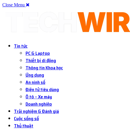
Close Menu
Tin tức
PC & Laptop
Thiết bị di động
Thông tin Khoa học
Ứng dụng
An ninh số
Điện tử tiêu dùng
Ô tô – Xe máy
Doanh nghiệp
Trải nghiệm & Đánh giá
Cuộc sống số
Thủ thuật