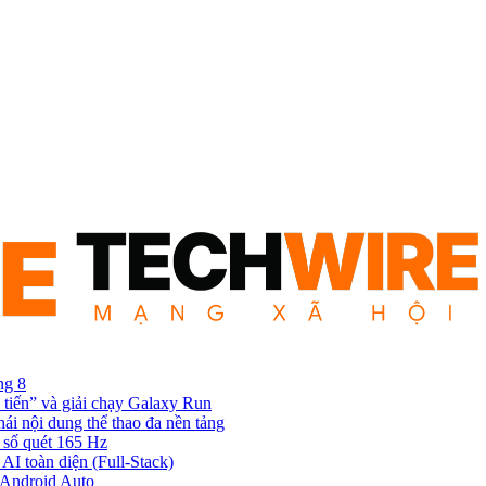
ng 8
 tiến” và giải chạy Galaxy Run
hái nội dung thể thao đa nền tảng
 số quét 165 Hz
AI toàn diện (Full-Stack)
n Android Auto