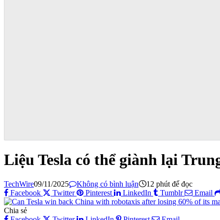
Liệu Tesla có thể giành lại Tru
TechWire
09/11/2025
Không có bình luận
12 phút để đọc
Facebook
Twitter
Pinterest
LinkedIn
Tumblr
Email
Chia sẻ
Facebook
Twitter
LinkedIn
Pinterest
Email