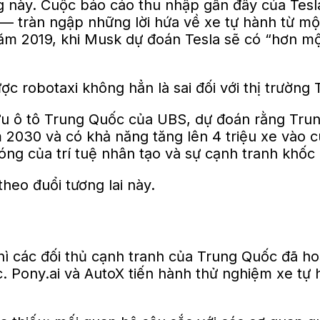
 này. Cuộc báo cáo thu nhập gần đây của Tesla
 — tràn ngập những lời hứa về xe tự hành từ mộ
ăm 2019, khi Musk dự đoán Tesla sẽ có “hơn mộ
ợc robotaxi không hẳn là sai đối với thị trườn
u ô tô Trung Quốc của UBS, dự đoán rằng Trun
2030 và có khả năng tăng lên 4 triệu xe vào c
g của trí tuệ nhân tạo và sự cạnh tranh khốc li
heo đuổi tương lai này.
thì các đối thủ cạnh tranh của Trung Quốc đã h
 Pony.ai và AutoX tiến hành thử nghiệm xe tự 