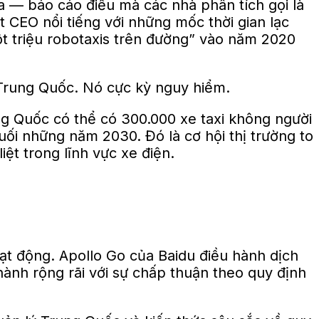
 — báo cáo điều mà các nhà phân tích gọi là
t CEO nổi tiếng với những mốc thời gian lạc
t triệu robotaxis trên đường” vào năm 2020
g Trung Quốc. Nó cực kỳ nguy hiểm.
g Quốc có thể có 300.000 xe taxi không người
uối những năm 2030. Đó là cơ hội thị trường to
ệt trong lĩnh vực xe điện.
oạt động. Apollo Go của Baidu điều hành dịch
hành rộng rãi với sự chấp thuận theo quy định