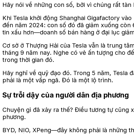
Hãy nói về những con số, bởi vì chúng rất tàn
Khi Tesla khởi động Shanghai Gigafactory vào
đến năm 2024: con số đó đã giảm xuống còn 
tin xấu hơn—doanh số bán hàng ở đại lục giảm
Cơ sở ở Thượng Hải của Tesla vẫn là trung tâ
tháng 9 năm nay. Nghe có vẻ ấn tượng cho đến
trong thời gian đó.
Hãy nghĩ về quỹ đạo đó. Trong 5 năm, Tesla đã
phải là một vấp ngã. Đó là một lộ trình.
Sự trỗi dậy của người dân địa phương
Chuyện gì đã xảy ra thế? Điều tương tự cũng xả
phương.
BYD, NIO, XPeng—đây không phải là những thươ