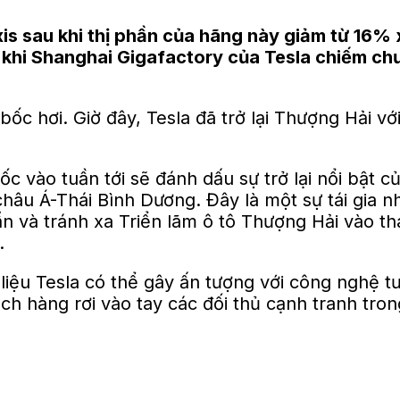
axis sau khi thị phần của hãng này giảm từ 16
a khi Shanghai Gigafactory của Tesla chiếm c
bốc hơi. Giờ đây, Tesla đã trở lại Thượng Hải vớ
c vào tuần tới sẽ đánh dấu sự trở lại nổi bật c
châu Á-Thái Bình Dương. Đây là một sự tái gia n
n và tránh xa Triển lãm ô tô Thượng Hải vào th
.
liệu Tesla có thể gây ấn tượng với công nghệ tươ
h hàng rơi vào tay các đối thủ cạnh tranh tro