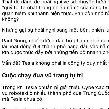
Thật dễ dàng để hoài nghi về sự chuyển hướng
“quý tồi tệ nhất trong nhiều năm” của công ty
quan hiếm khi thành hiện thực. Bạn còn nhớ n
không?
Nhưng gạt sự hoài nghi sang một bên, chiến lư
Paul Gong, người đứng đầu bộ phận nghiên cứ
lái hoạt động ở 4 thành phố hàng đầu vào năm 
lớn được thúc đẩy bởi những tiến bộ nhanh chón
Vấn đề? Tesla không phải là công ty duy nhất t
Cuộc chạy đua vũ trang tự trị
Trong khi Tesla chuẩn bị giới thiệu Cybercab 
vụ robotaxi ở nhiều thành phố của Trung Quốc.
mà Tesla chưa có.