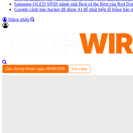
Samsung OLED S95H giành giải Best of the Best của Red Do
Google cảnh báo hacker đã dùng AI để phát hiện lỗ hổng bảo 
Đăng nhập
Giá chứng khoán ngày 06/08/2026
Giá vàng