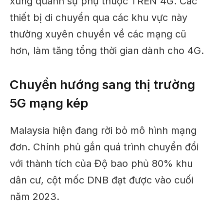
xung quanh
sự phụ thuộc
TRÊN
4G
.
Các
thiết bị di chuyển qua các khu vực này
thường xuyên chuyển về các mạng cũ
hơn, làm tăng tổng thời gian dành cho
4G
.
Chuyển hướng sang thị trường
5G mạng kép
Malaysia hiện đang rời bỏ mô hình mạng
đơn. Chính phủ gắn quá trình chuyển đổi
với
thành tích của
Độ bao phủ 80% khu
dân cư, cột mốc DNB đạt được vào cuối
năm 2023.