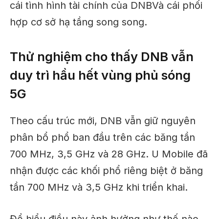
cái
tình hình tài chính
của DNB
Và
cái
phối
hợp cơ sở hạ tầng song song.
Thử nghiệm cho thấy DNB vẫn
duy trì hầu hết vùng phủ sóng
5G
Theo cấu trúc mới, DNB vẫn giữ nguyên
phân bổ phổ ban đầu trên các băng tần
700 MHz, 3,5 GHz và 28 GHz. U Mobile đã
nhận được các khối phổ riêng biệt ở băng
tần 700 MHz và 3,5 GHz khi triển khai.
Để hiểu điều này ảnh hưởng như thế nào