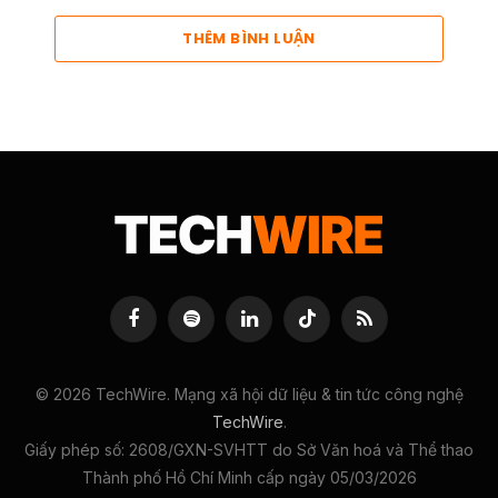
THÊM BÌNH LUẬN
Facebook
Spotify
LinkedIn
TikTok
RSS
© 2026 TechWire. Mạng xã hội dữ liệu & tin tức công nghệ
TechWire
.
Giấy phép số: 2608/GXN-SVHTT do Sở Văn hoá và Thể thao
Thành phố Hồ Chí Minh cấp ngày 05/03/2026