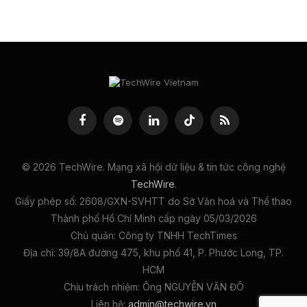
Facebook
Spotify
LinkedIn
TikTok
RSS
© 2026 TechWire. Mạng xã hội dữ liệu & tin tức công nghệ
TechWire
.
Giấy phép số: 2608/GXN-SVHTT do Sở Văn hoá và Thể thao
Thành phố Hồ Chí Minh cấp ngày 05/03/2026
Chủ quản: Công ty TNHH TechTimes
Địa chỉ: 39/8A đường 475, khu phố 41, P. Phước Long, TP.
HCM
Chịu trách nhiệm: Ông NGUYỄN VĂN ĐÔ
Liên hệ:
admin@techwire.vn