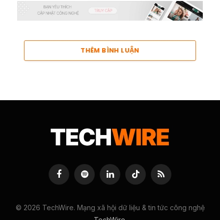
THÊM BÌNH LUẬN
Facebook
Spotify
LinkedIn
TikTok
RSS
© 2026 TechWire. Mạng xã hội dữ liệu & tin tức công nghệ
TechWire
.