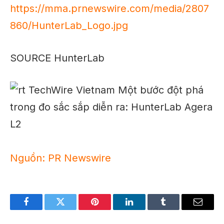
https://mma.prnewswire.com/media/2807
860/HunterLab_Logo.jpg
SOURCE HunterLab
Nguồn: PR Newswire
Facebook
Twitter
Pinterest
LinkedIn
Tumblr
Email