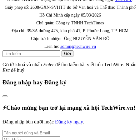
Giấy phép số: 2608/GXN-SVHTT do Sở Văn hoá và Thể thao Thành phố
Hồ Chí Minh cấp ngày 05/03/2026
Chủ quản: Công ty TNHH TechTimes
Địa chỉ: 39/8A đường 475, khu phố 41, P. Phước Long, TP. HCM
Chịu trách nhiệm: Ông NGUYỄN VĂN ĐÔ
Liên hệ:
admin@techwire.vn
Gửi
Gõ từ khoá và nhấn
Enter
để tìm kiếm bài viết trên TechWire. Nhấn
Esc
để huỷ.
Đăng nhập hay Đăng ký
⚡️Chào mừng bạn trở lại mạng xã hội TechWire.vn!
Đăng nhập bên dưới hoặc
Đăng ký ngay
.