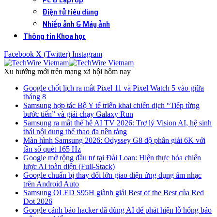
Điện tử tiêu dùng
Nhiếp ảnh & Máy ảnh
Thông tin Khoa học
Facebook
X (Twitter)
Instagram
Xu hướng mới trên mạng xã hội hôm nay
Google chốt lịch ra mắt Pixel 11 và Pixel Watch 5 vào giữa
tháng 8
Samsung hợp tác Bộ Y tế triển khai chiến dịch “Tiếp từng
bước tiến” và giải chạy Galaxy Run
Samsung ra mắt thế hệ AI TV 2026: Trợ lý Vision AI, hệ sinh
thái nội dung thể thao đa nền tảng
Màn hình Samsung 2026: Odyssey G8 độ phân giải 6K với
tần số quét 165 Hz
Google mở rộng đầu tư tại Đài Loan: Hiện thực hóa chiến
lược AI toàn diện (Full-Stack)
Google chuẩn bị thay đổi lớn giao diện ứng dụng âm nhạc
trên Android Auto
Samsung OLED S95H giành giải Best of the Best của Red
Dot 2026
Google cảnh báo hacker đã dùng AI để phát hiện lỗ hổng bảo