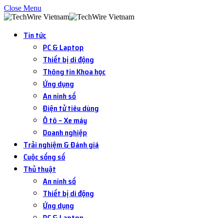
Close Menu
Tin tức
PC & Laptop
Thiết bị di động
Thông tin Khoa học
Ứng dụng
An ninh số
Điện tử tiêu dùng
Ô tô – Xe máy
Doanh nghiệp
Trải nghiệm & Đánh giá
Cuộc sống số
Thủ thuật
An ninh số
Thiết bị di động
Ứng dụng
PC & Laptop