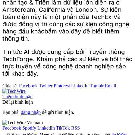
nhân tạo
& Triển lãm dữ liệu lớn
diễn ra ở
Amsterdam, California và London. Sự kiện
toàn diện này là một phần của
TechEx
Và
được đồng vị trí
cùng các sự kiện công nghệ
hàng đầu khác
bấm vào
đây
để biết thêm
thông tin.
Tin tức AI được cung cấp bởi
Truyền thông
TechForge
. Khám phá các sự kiện và hội thảo
trực tuyến về công nghệ doanh nghiệp sắp
tới khác
đây
.
Chia sẻ.
Facebook
Twitter
Pinterest
LinkedIn
Tumblr
Email
Thêm bình luận
Để lại bình luận
Bạn phải
đăng nhập
để gửi bình luận.
Facebook
Spotify
LinkedIn
TikTok
RSS
© 2026 TechWire. Mạng xã hội dữ liệu & tin tức công nghệ
TechWire
.