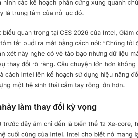
h hình các kế hoạch phần cứng xung quanh chú
ay là trung tâm của nỗ lực đó.
t biểu quan trọng tại CES 2026 của Intel, Giám
 tóm tắt buổi ra mắt bằng cách nói: “Chúng tôi 
n xét này nghe có vẻ táo bạo nhưng dữ liệu mà 
sự thay đổi rõ ràng. Câu chuyện lớn hơn không 
à cách Intel lên kế hoạch sử dụng hiệu năng đ
ựng một hệ sinh thái cầm tay rộng lớn hơn.
hảy làm thay đổi kỳ vọng
U trước đây
ám chỉ đến
là biến thể 12 Xe-core, h
ệ cuối cùng của Intel.
Intel cho biết nó mang lạ