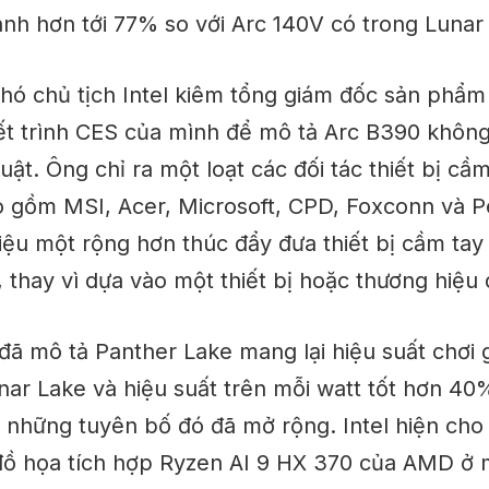
nh hơn tới 77% so với Arc 140V có trong Lunar
hó chủ tịch Intel kiêm tổng giám đốc sản phẩm
ết trình CES của mình để mô tả Arc B390 không
uật. Ông chỉ ra một loạt các đối tác thiết bị cầ
ao gồm MSI, Acer, Microsoft, CPD, Foxconn và 
hiệu một
rộng hơn
thúc đẩy đưa thiết bị cầm tay 
, thay vì dựa vào một thiết bị hoặc thương hiệu 
 đã mô tả Panther Lake mang lại hiệu suất chơi
nar Lake và hiệu suất trên mỗi watt tốt hơn 40
, những tuyên bố đó đã mở rộng. Intel hiện cho
 đồ họa tích hợp Ryzen AI 9 HX 370 của AMD ở 