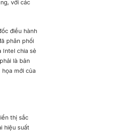
ng, với các
 đốc điều hành
đã phân phối
Intel chia sẻ
phải là bản
ồ họa mới của
iển thị
sắc
i hiệu suất