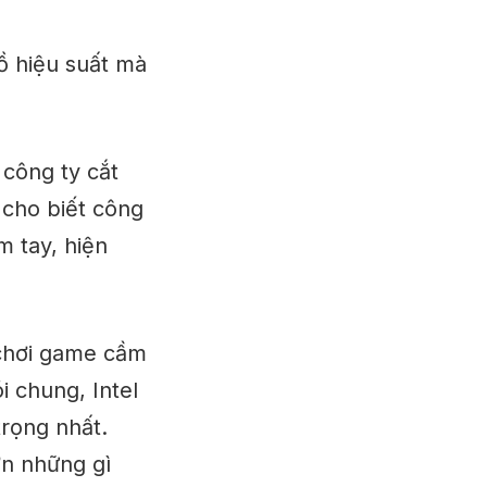
ồ hiệu suất mà
 công ty cắt
 cho biết công
m tay, hiện
 chơi game cầm
i chung, Intel
trọng nhất.
ơn những gì