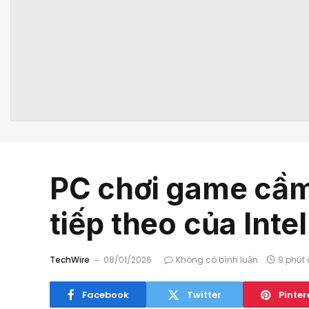
PC chơi game cầm 
tiếp theo của Intel
TechWire
08/01/2026
Không có bình luận
9 phút 
Facebook
Twitter
Pinter