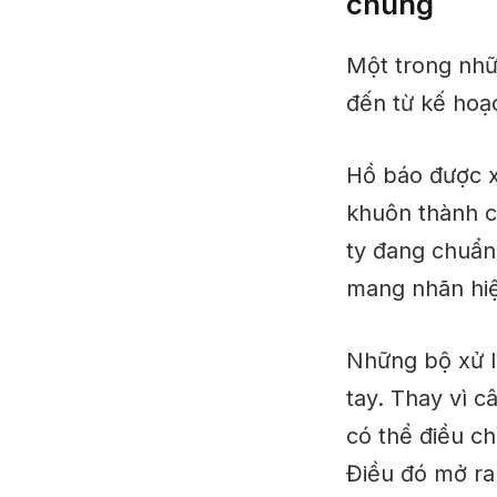
chúng
Một trong nhữ
đến từ kế hoạc
Hồ báo
được 
khuôn thành c
ty đang chuẩn 
mang nhãn hiệ
Những bộ xử l
tay. Thay vì c
có thể điều ch
Điều đó mở ra