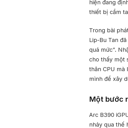
hiện đang địn
thiết bị cầm t
Trong bài phá
Lip-Bu Tan đã
quá mức”. Nhậ
cho thấy một 
thân CPU mà l
mình để xây d
Một bước n
Arc B390 iGP
nhảy qua thế h