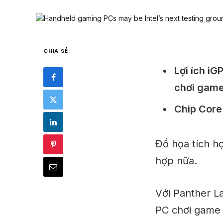
CHIA SẺ
Lợi ích iG
chơi game
Chip Core 
Đồ họa tích hợ
hợp nữa.
Với Panther L
PC chơi game 