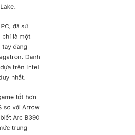
 Lake.
 PC, đã sử
 chỉ là một
m tay đang
Pegatron.
Danh
dựa trên Intel
duy nhất.
 game tốt hơn
% so với Arrow
 biết Arc B390
mức trung