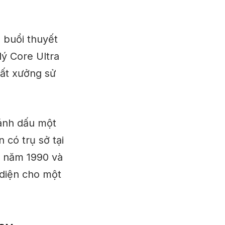
 buổi thuyết
lý Core Ultra
uất xưởng sử
đánh dấu một
 có trụ sở tại
g năm 1990 và
 diện cho một