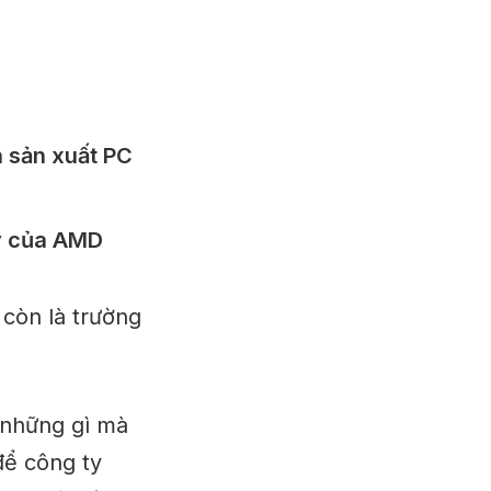
h sản xuất PC
ay của AMD
 còn là trường
 những gì mà
ể công ty