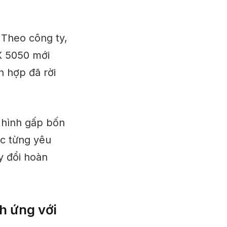
 Theo công ty,
X 5050 mới
h hợp đã rời
 hình gấp bốn
ệc từng yêu
y đổi hoàn
h ứng với