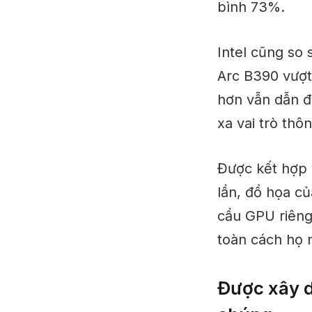
bình 73%.
Intel cũng so 
Arc B390 vượ
hơn vẫn dẫn đ
xa vai trò th
Được kết hợp 
lần, đồ họa củ
cầu GPU riêng.
toàn cách họ 
Được xây d