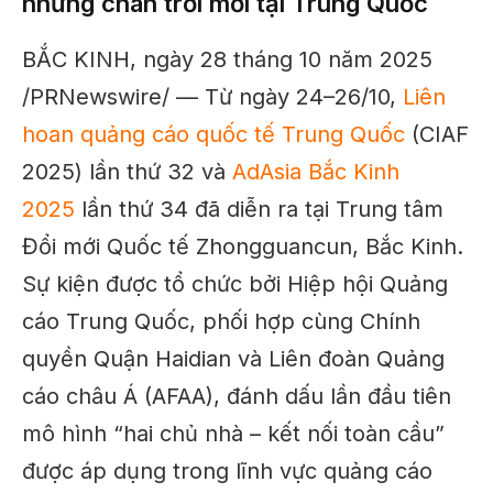
những chân trời mới tại Trung Quốc
BẮC KINH, ngày 28 tháng 10 năm 2025
/PRNewswire/ —
Từ ngày
24–26/10
,
Liên
hoan quảng cáo quốc tế Trung Quốc
(CIAF
2025) lần thứ 32 và
AdAsia Bắc Kinh
2025
lần thứ 34
đã diễn ra tại
Trung tâm
Đổi mới Quốc tế Zhongguancun, Bắc Kinh
.
Sự kiện được tổ chức bởi
Hiệp hội Quảng
cáo Trung Quốc
, phối hợp cùng
Chính
quyền Quận Haidian
và
Liên đoàn Quảng
cáo châu Á (AFAA)
, đánh dấu lần đầu tiên
mô hình “
hai chủ nhà – kết nối toàn cầu
”
được áp dụng trong lĩnh vực quảng cáo