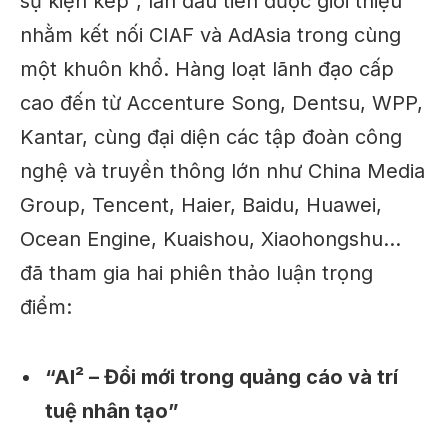
sự kiện kép”
, lần đầu tiên được giới thiệu
nhằm kết nối CIAF và AdAsia trong cùng
một khuôn khổ. Hàng loạt lãnh đạo cấp
cao đến từ
Accenture Song, Dentsu, WPP,
Kantar
, cùng đại diện các tập đoàn công
nghệ và truyền thông lớn như
China Media
Group, Tencent, Haier, Baidu, Huawei,
Ocean Engine, Kuaishou, Xiaohongshu
…
đã tham gia hai phiên thảo luận trọng
điểm:
“AI² – Đổi mới trong quảng cáo và trí
tuệ nhân tạo”