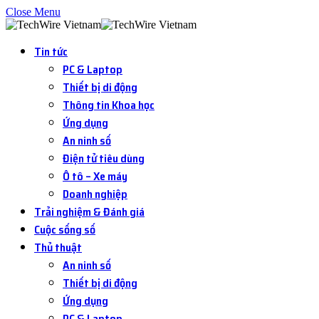
Close Menu
Tin tức
PC & Laptop
Thiết bị di động
Thông tin Khoa học
Ứng dụng
An ninh số
Điện tử tiêu dùng
Ô tô – Xe máy
Doanh nghiệp
Trải nghiệm & Đánh giá
Cuộc sống số
Thủ thuật
An ninh số
Thiết bị di động
Ứng dụng
PC & Laptop