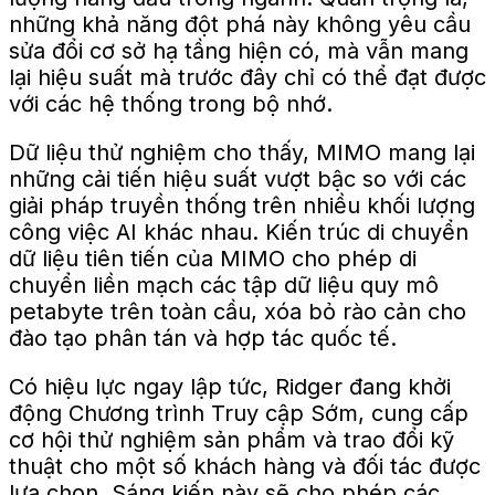
những khả năng đột phá này không yêu cầu
sửa đổi cơ sở hạ tầng hiện có, mà vẫn mang
lại hiệu suất mà trước đây chỉ có thể đạt được
với các hệ thống trong bộ nhớ.
Dữ liệu thử nghiệm cho thấy, MIMO mang lại
những cải tiến hiệu suất vượt bậc so với các
giải pháp truyền thống trên nhiều khối lượng
công việc AI khác nhau. Kiến trúc di chuyển
dữ liệu tiên tiến của MIMO cho phép di
chuyển liền mạch các tập dữ liệu quy mô
petabyte trên toàn cầu, xóa bỏ rào cản cho
đào tạo phân tán và hợp tác quốc tế.
Có hiệu lực ngay lập tức, Ridger đang khởi
động Chương trình Truy cập Sớm, cung cấp
cơ hội thử nghiệm sản phẩm và trao đổi kỹ
thuật cho một số khách hàng và đối tác được
lựa chọn. Sáng kiến ​​này sẽ cho phép các