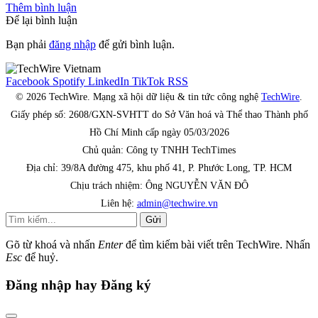
Thêm bình luận
Để lại bình luận
Bạn phải
đăng nhập
để gửi bình luận.
Facebook
Spotify
LinkedIn
TikTok
RSS
© 2026 TechWire. Mạng xã hội dữ liệu & tin tức công nghệ
TechWire
.
Giấy phép số: 2608/GXN-SVHTT do Sở Văn hoá và Thể thao Thành phố
Hồ Chí Minh cấp ngày 05/03/2026
Chủ quản: Công ty TNHH TechTimes
Địa chỉ: 39/8A đường 475, khu phố 41, P. Phước Long, TP. HCM
Chịu trách nhiệm: Ông NGUYỄN VĂN ĐÔ
Liên hệ:
admin@techwire.vn
Gửi
Gõ từ khoá và nhấn
Enter
để tìm kiếm bài viết trên TechWire. Nhấn
Esc
để huỷ.
Đăng nhập hay Đăng ký