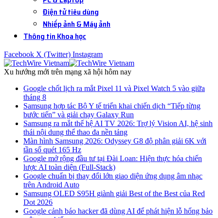
Điện tử tiêu dùng
Nhiếp ảnh & Máy ảnh
Thông tin Khoa học
Facebook
X (Twitter)
Instagram
Xu hướng mới trên mạng xã hội hôm nay
Google chốt lịch ra mắt Pixel 11 và Pixel Watch 5 vào giữa
tháng 8
Samsung hợp tác Bộ Y tế triển khai chiến dịch “Tiếp từng
bước tiến” và giải chạy Galaxy Run
Samsung ra mắt thế hệ AI TV 2026: Trợ lý Vision AI, hệ sinh
thái nội dung thể thao đa nền tảng
Màn hình Samsung 2026: Odyssey G8 độ phân giải 6K với
tần số quét 165 Hz
Google mở rộng đầu tư tại Đài Loan: Hiện thực hóa chiến
lược AI toàn diện (Full-Stack)
Google chuẩn bị thay đổi lớn giao diện ứng dụng âm nhạc
trên Android Auto
Samsung OLED S95H giành giải Best of the Best của Red
Dot 2026
Google cảnh báo hacker đã dùng AI để phát hiện lỗ hổng bảo