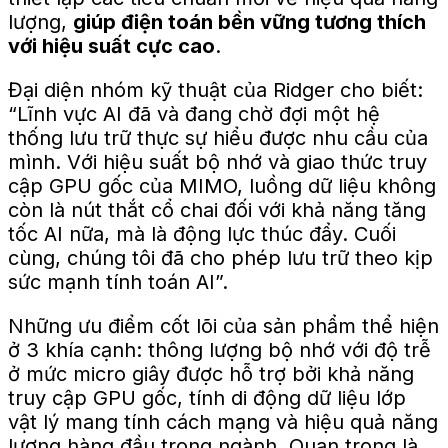
lượng,
giúp điện toán bền vững tương thích
với hiệu suất cực cao
.
Đại diện nhóm kỹ thuật của Ridger cho biết:
“Lĩnh vực AI đã và đang chờ đợi một hệ
thống lưu trữ thực sự hiểu được nhu cầu của
mình. Với hiệu suất bộ nhớ và giao thức truy
cập GPU gốc của MIMO, luồng dữ liệu không
còn là nút thắt cổ chai đối với khả năng tăng
tốc AI nữa, mà là động lực thúc đẩy. Cuối
cùng, chúng tôi đã cho phép lưu trữ theo kịp
sức mạnh tính toán AI”.
Những ưu điểm cốt lõi của sản phẩm thể hiện
ở 3 khía cạnh: thông lượng bộ nhớ với độ trễ
ở mức micro giây được hỗ trợ bởi khả năng
truy cập GPU gốc, tính di động dữ liệu lớp
vật lý mang tính cách mạng và hiệu quả năng
lượng hàng đầu trong ngành. Quan trọng là,