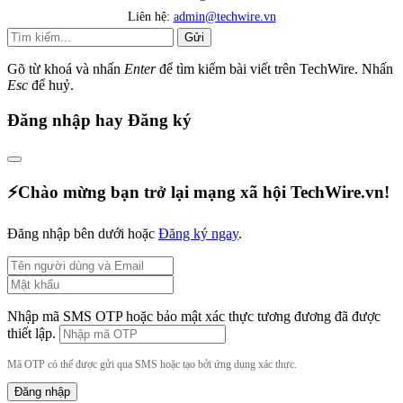
Liên hệ:
admin@techwire.vn
Gửi
Gõ từ khoá và nhấn
Enter
để tìm kiếm bài viết trên TechWire. Nhấn
Esc
để huỷ.
Đăng nhập hay Đăng ký
⚡️Chào mừng bạn trở lại mạng xã hội TechWire.vn!
Đăng nhập bên dưới hoặc
Đăng ký ngay
.
Nhập mã SMS OTP hoặc bảo mật xác thực tương đương đã được
thiết lập.
Mã OTP có thể được gửi qua SMS hoặc tạo bởi ứng dụng xác thực.
Đăng nhập