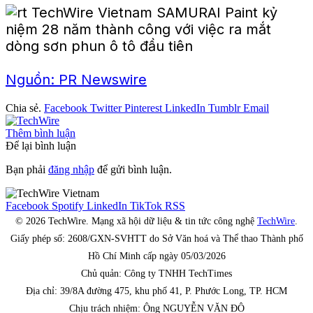
Nguồn: PR Newswire
Chia sẻ.
Facebook
Twitter
Pinterest
LinkedIn
Tumblr
Email
Thêm bình luận
Để lại bình luận
Bạn phải
đăng nhập
để gửi bình luận.
Facebook
Spotify
LinkedIn
TikTok
RSS
© 2026 TechWire. Mạng xã hội dữ liệu & tin tức công nghệ
TechWire
.
Giấy phép số: 2608/GXN-SVHTT do Sở Văn hoá và Thể thao Thành phố
Hồ Chí Minh cấp ngày 05/03/2026
Chủ quản: Công ty TNHH TechTimes
Địa chỉ: 39/8A đường 475, khu phố 41, P. Phước Long, TP. HCM
Chịu trách nhiệm: Ông NGUYỄN VĂN ĐÔ