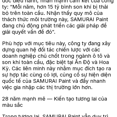
đốc điều hành, nhấn mạnh cam kết của công
ty: “Mỗi năm, hơn 15 tỷ bình son khí bị thải
bỏ trên toàn cầu. Nhận thấy quy mô của
thách thức môi trường này, SAMURAI Paint
đang chủ động phát triển các giải pháp để
giải quyết vấn đề đó”.
Phù hợp với mục tiêu này, công ty đang xây
dựng quan hệ đối tác chiến lược với các
doanh nghiệp chủ chốt trong ngành ô tô và
son khí toàn cầu, đặc biệt tại Ấn Độ và Hoa
Kỳ. Các liên minh này nhằm mục đích tạo ra
sự hợp tác cùng có lợi, củng cố sự hiện diện
quốc tế của SAMURAI Paint và đẩy nhanh
việc gia nhập các thị trường lớn hơn.
28 năm mạnh mẽ — Kiến tạo tương lai của
màu sắc
Trong tương lai, SAMURAI Paint vẫn duy trì