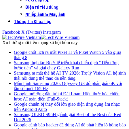
Điện tử tiêu dùng
Nhiếp ảnh & Máy ảnh
Thông tin Khoa học
Facebook
X (Twitter)
Instagram
Xu hướng mới trên mạng xã hội hôm nay
Google chốt lịch ra mắt Pixel 11 và Pixel Watch 5 vào giữa
tháng 8
Samsung hợp tác Bộ Y tế triển khai chiến dịch “Tiếp từng
bước tiến” và giải chạy Galaxy Run
Samsung ra mắt thế hệ AI TV 2026: Trợ lý Vision AI, hệ sinh
thái nội dung thể thao đa nền tảng
Màn hình Samsung 2026: Odyssey G8 độ phân giải 6K với
tần số quét 165 Hz
Google mở rộng đầu tư tại Đài Loan: Hiện thực hóa chiến
lược AI toàn diện (Full-Stack)
Google chuẩn bị thay đổi lớn giao diện ứng dụng âm nhạc
trên Android Auto
Samsung OLED S95H giành giải Best of the Best của Red
Dot 2026
Google cảnh báo hacker đã dùng AI để phát hiện lỗ hổng bảo