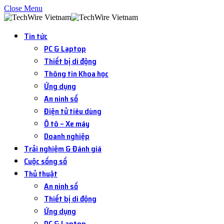
Close Menu
Tin tức
PC & Laptop
Thiết bị di động
Thông tin Khoa học
Ứng dụng
An ninh số
Điện tử tiêu dùng
Ô tô – Xe máy
Doanh nghiệp
Trải nghiệm & Đánh giá
Cuộc sống số
Thủ thuật
An ninh số
Thiết bị di động
Ứng dụng
PC & Laptop