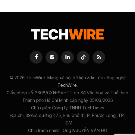
Facebook
Spotify
LinkedIn
TikTok
RSS
© 2026 TechWire. Mạng xã hội dữ liệu & tin tức công nghệ
TechWire
.
Giấy phép số: 2608/GXN-SVHTT do Sở Văn hoá và Thể thao
Thành phố Hồ Chí Minh cấp ngày 05/03/2026
Chủ quản: Công ty TNHH TechTimes
Địa chỉ: 39/8A đường 475, khu phố 41, P. Phước Long, TP.
HCM
Chịu trách nhiệm: Ông NGUYỄN VĂN ĐÔ