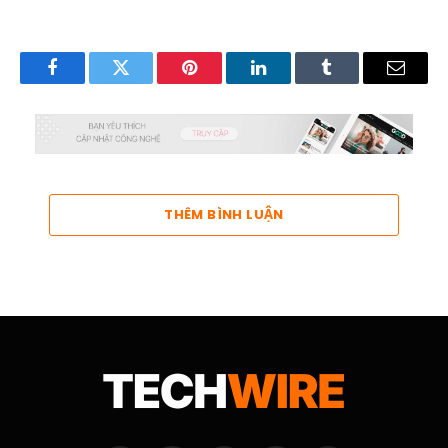
Facebook
Twitter
Pinterest
LinkedIn
Tumblr
Email
THÊM BÌNH LUẬN