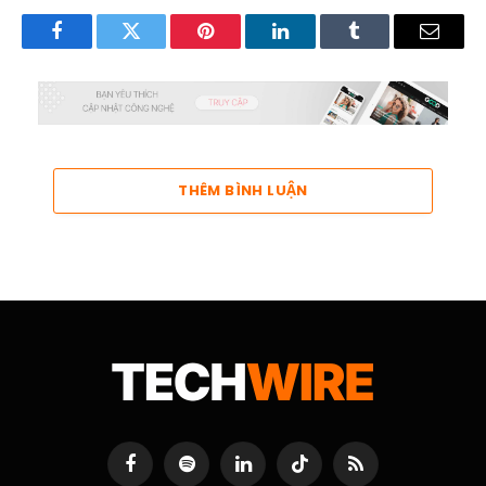
Facebook
Twitter
Pinterest
LinkedIn
Tumblr
Email
THÊM BÌNH LUẬN
Facebook
Spotify
LinkedIn
TikTok
RSS