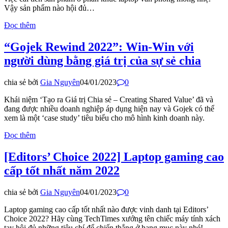
Vậy sản phẩm nào hội đủ…
Đọc thêm
“Gojek Rewind 2022”: Win-Win với
người dùng bằng giá trị của sự sẻ chia
chia sẻ bởi
Gia Nguyên
04/01/2023
0
Khái niệm ‘Tạo ra Giá trị Chia sẻ – Creating Shared Value’ đã và
đang được nhiều doanh nghiệp áp dụng hiện nay và Gojek có thể
xem là một ‘case study’ tiêu biểu cho mô hình kinh doanh này.
Đọc thêm
[Editors’ Choice 2022] Laptop gaming cao
cấp tốt nhất năm 2022
chia sẻ bởi
Gia Nguyên
04/01/2023
0
Laptop gaming cao cấp tốt nhất nào được vinh danh tại Editors’
Choice 2022? Hãy cùng TechTimes xướng tên chiếc máy tính xách
tay hội đủ những tiêu chí để chiến thắng ở hạng mục này nhé!​