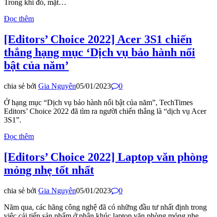
Trong khi đó, mặt…
Đọc thêm
[Editors’ Choice 2022] Acer 3S1 chiến
thắng hạng mục ‘Dịch vụ bảo hành nổi
bật của năm’
chia sẻ bởi
Gia Nguyên
05/01/2023
0
Ở hạng mục “Dịch vụ bảo hành nổi bật của năm”, TechTimes
Editors’ Choice 2022 đã tìm ra người chiến thắng là “dịch vụ Acer
3S1”.​
Đọc thêm
[Editors’ Choice 2022] Laptop văn phòng
mỏng nhẹ tốt nhất
chia sẻ bởi
Gia Nguyên
05/01/2023
0
Năm qua, các hãng công nghệ đã có những đầu tư nhất định trong
việc cải tiến sản phẩm ở phân khúc laptop văn phòng mỏng nhẹ.