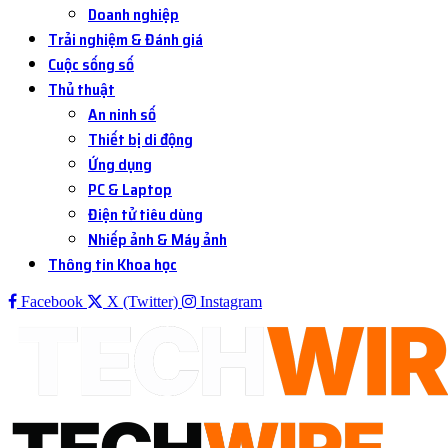
Doanh nghiệp
Trải nghiệm & Đánh giá
Cuộc sống số
Thủ thuật
An ninh số
Thiết bị di động
Ứng dụng
PC & Laptop
Điện tử tiêu dùng
Nhiếp ảnh & Máy ảnh
Thông tin Khoa học
Facebook
X (Twitter)
Instagram