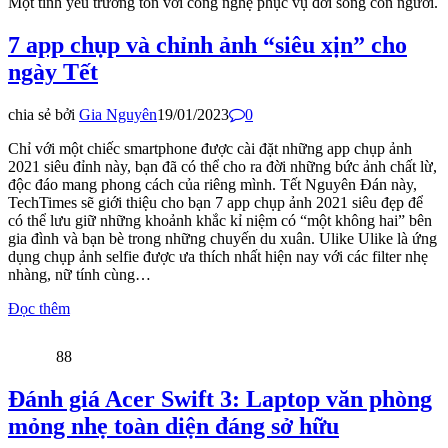
Một tình yêu trường tồn với công nghệ phục vụ đời sống con người.
7 app chụp và chỉnh ảnh “siêu xịn” cho
ngày Tết
chia sẻ bởi
Gia Nguyên
19/01/2023
0
Chỉ với một chiếc smartphone được cài đặt những app chụp ảnh
2021 siêu đỉnh này, bạn đã có thể cho ra đời những bức ảnh chất lừ,
độc đáo mang phong cách của riêng mình. Tết Nguyên Đán này,
TechTimes sẽ giới thiệu cho bạn 7 app chụp ảnh 2021 siêu đẹp để
có thể lưu giữ những khoảnh khắc kỉ niệm có “một không hai” bên
gia đình và bạn bè trong những chuyến du xuân. Ulike Ulike là ứng
dụng chụp ảnh selfie được ưa thích nhất hiện nay với các filter nhẹ
nhàng, nữ tính cùng…
Đọc thêm
88
Đánh giá Acer Swift 3: Laptop văn phòng
mỏng nhẹ toàn diện đáng sở hữu