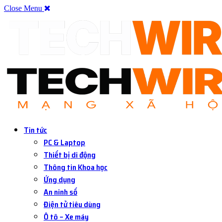
Close Menu
Tin tức
PC & Laptop
Thiết bị di động
Thông tin Khoa học
Ứng dụng
An ninh số
Điện tử tiêu dùng
Ô tô – Xe máy