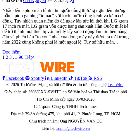
chia sẻ bởi
Gia Nguyên
19/12/2022
0
Nhắc đến laptop màn hình lớn người dùng thường nghĩ đến những
mẫu laptop gaming “to nạc” với kích thước cồng kềnh và kém cơ
động. Tuy nhiên quan niệm đó đã ngay lập tức lỗi thời khi LG gram
17 inch ra mắt. LG gram vốn được hãng sản xuất Hàn Quốc thiết kế
để trở thành một thiết bị với triết lý lấy sự cơ động làm ưu tiên hàng
đầu và phiên bản “to con” nhất của dòng máy này được ra mắt trong
năm 2022 cũng không phải là một ngoại lệ. Tuy sở hữu màn…
Đọc thêm
1
2
3
…
90
Tiếp
Facebook
Spotify
LinkedIn
TikTok
RSS
© 2026 TechWire. Mạng xã hội dữ liệu & tin tức công nghệ
TechWire
.
Giấy phép số: 2608/GXN-SVHTT do Sở Văn hoá và Thể thao Thành phố
Hồ Chí Minh cấp ngày 05/03/2026
Chủ quản: Công ty TNHH TechTimes
Địa chỉ: 39/8A đường 475, khu phố 41, P. Phước Long, TP. HCM
Chịu trách nhiệm: Ông NGUYỄN VĂN ĐÔ
Liên hệ:
admin@techwire.vn