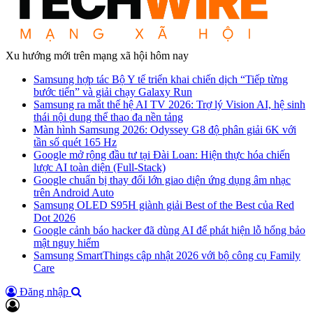
Xu hướng mới trên mạng xã hội hôm nay
Samsung hợp tác Bộ Y tế triển khai chiến dịch “Tiếp từng
bước tiến” và giải chạy Galaxy Run
Samsung ra mắt thế hệ AI TV 2026: Trợ lý Vision AI, hệ sinh
thái nội dung thể thao đa nền tảng
Màn hình Samsung 2026: Odyssey G8 độ phân giải 6K với
tần số quét 165 Hz
Google mở rộng đầu tư tại Đài Loan: Hiện thực hóa chiến
lược AI toàn diện (Full-Stack)
Google chuẩn bị thay đổi lớn giao diện ứng dụng âm nhạc
trên Android Auto
Samsung OLED S95H giành giải Best of the Best của Red
Dot 2026
Google cảnh báo hacker đã dùng AI để phát hiện lỗ hổng bảo
mật nguy hiểm
Samsung SmartThings cập nhật 2026 với bộ công cụ Family
Care
Đăng nhập