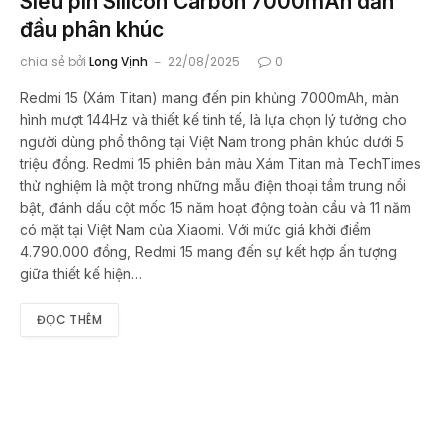
Siêu pin Silicon Carbon 7000mAh dẫn
đầu phân khúc
chia sẻ bởi
Long Vịnh
22/08/2025
0
Redmi 15 (Xám Titan) mang đến pin khủng 7000mAh, màn
hình mượt 144Hz và thiết kế tinh tế, là lựa chọn lý tưởng cho
người dùng phổ thông tại Việt Nam trong phân khúc dưới 5
triệu đồng. Redmi 15 phiên bản màu Xám Titan mà TechTimes
thử nghiệm là một trong những mẫu điện thoại tầm trung nổi
bật, đánh dấu cột mốc 15 năm hoạt động toàn cầu và 11 năm
có mặt tại Việt Nam của Xiaomi. Với mức giá khởi điểm
4.790.000 đồng, Redmi 15 mang đến sự kết hợp ấn tượng
giữa thiết kế hiện…
ĐỌC THÊM