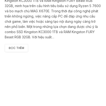
Kingston KC3000 1TB và RAM Kingston FURY Beast RGB
32GB, minh họa trên cấu hình tiêu biểu sử dụng Ryzen 5 7600
và bo mạch chủ MAG X670E. Trong thời đại công nghệ phát
triển không ngừng, việc nâng cấp PC để đáp ứng nhu cầu
chơi game, làm việc hoặc sáng tạo nội dung ngày càng trở
nên phổ biến. Một trong những lựa chọn đang được chú ý là
combo SSD Kingston KC3000 1TB và RAM Kingston FURY
Beast RGB 32GB. Với hiệu suất…
ĐỌC THÊM