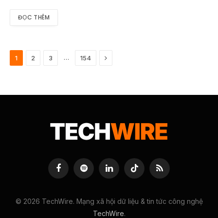
ĐỌC THÊM
Tiếp
…
1
2
3
154
Facebook
Spotify
LinkedIn
TikTok
RSS
© 2026 TechWire. Mạng xã hội dữ liệu & tin tức công nghệ
TechWire
.