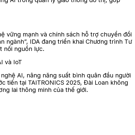
g AI trong quản lý giao thông đô thị, góp
ệ vững mạnh và chính sách hỗ trợ chuyển đổi
 ngành”, IDA đang triển khai Chương trình Tư
t nối nguồn lực.
 nghệ AI, nâng năng suất bình quân đầu người
ước tiến tại TAITRONICS 2025, Đài Loan không
ng lai thông minh của thế giới.