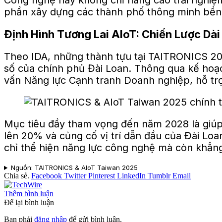
Công nghệ này không chỉ nâng cao trải nghiệm
phần xây dựng các thành phố thông minh bền
Định Hình Tương Lai AIoT: Chiến Lược Dà
Theo IDA, những thành tựu tại TAITRONICS 20
số của chính phủ Đài Loan. Thông qua kế hoạ
vấn Năng lực Cạnh tranh Doanh nghiệp, hỗ trợ
Mục tiêu đầy tham vọng đến năm 2028 là giúp
lên 20% và củng cố vị trí dẫn đầu của Đài Lo
chỉ thể hiện năng lực công nghệ mà còn khẳng đ
Nguồn: TAITRONICS & AIoT Taiwan 2025
Chia sẻ.
Facebook
Twitter
Pinterest
LinkedIn
Tumblr
Email
Thêm bình luận
Để lại bình luận
Bạn phải
đăng nhập
để gửi bình luận.