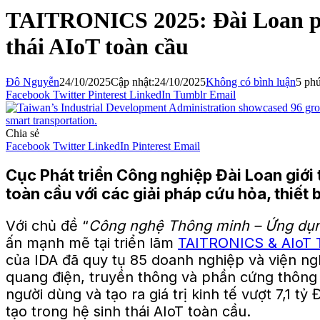
TAITRONICS 2025: Đài Loan phô 
thái AIoT toàn cầu
Đô Nguyễn
24/10/2025
Cập nhật:
24/10/2025
Không có bình luận
5 phú
Facebook
Twitter
Pinterest
LinkedIn
Tumblr
Email
Chia sẻ
Facebook
Twitter
LinkedIn
Pinterest
Email
Cục Phát triển Công nghiệp Đài Loan giới
toàn cầu với các giải pháp cứu hỏa, thiết 
Với chủ đề “
Công nghệ Thông minh – Ứng dụn
ấn mạnh mẽ tại triển lãm
TAITRONICS & AIoT 
của IDA đã quy tụ 85 doanh nghiệp và viện ngh
quang điện, truyền thông và phần cứng thông m
người dùng và tạo ra giá trị kinh tế vượt 7,1 
tạo trong hệ sinh thái AIoT toàn cầu.