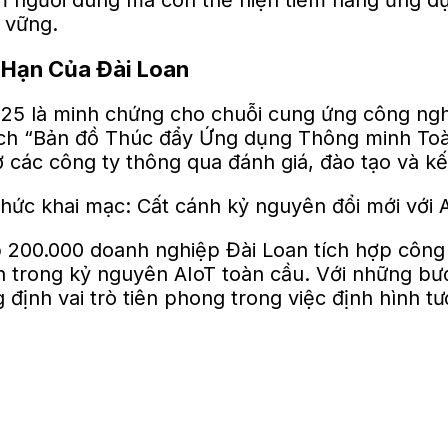
 người dùng mà còn thể hiện tiềm năng ứng dụn
 vững.
i Hạn Của Đài Loan
25 là minh chứng cho chuỗi cung ứng công ngh
ch “Bản đồ Thúc đẩy Ứng dụng Thông minh Toàn
 các công ty thông qua đánh giá, đào tạo và kế
 200.000 doanh nghiệp Đài Loan tích hợp công
an trong kỷ nguyên AIoT toàn cầu. Với những b
ịnh vai trò tiên phong trong việc định hình tươ