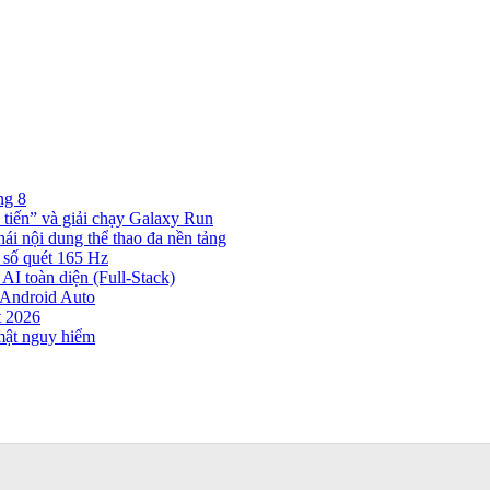
ng 8
 tiến” và giải chạy Galaxy Run
hái nội dung thể thao đa nền tảng
 số quét 165 Hz
AI toàn diện (Full-Stack)
n Android Auto
t 2026
mật nguy hiểm