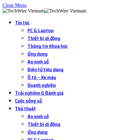
Close Menu
Tin tức
PC & Laptop
Thiết bị di động
Thông tin Khoa học
Ứng dụng
An ninh số
Điện tử tiêu dùng
Ô tô – Xe máy
Doanh nghiệp
Trải nghiệm & Đánh giá
Cuộc sống số
Thủ thuật
An ninh số
Thiết bị di động
Ứng dụng
PC & Laptop