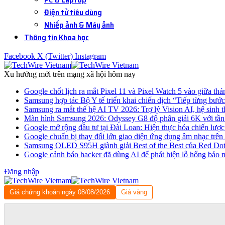
Điện tử tiêu dùng
Nhiếp ảnh & Máy ảnh
Thông tin Khoa học
Facebook
X (Twitter)
Instagram
Xu hướng mới trên mạng xã hội hôm nay
Google chốt lịch ra mắt Pixel 11 và Pixel Watch 5 vào giữa thá
Samsung hợp tác Bộ Y tế triển khai chiến dịch “Tiếp từng bước
Samsung ra mắt thế hệ AI TV 2026: Trợ lý Vision AI, hệ sinh t
Màn hình Samsung 2026: Odyssey G8 độ phân giải 6K với tần
Google mở rộng đầu tư tại Đài Loan: Hiện thực hóa chiến lược 
Google chuẩn bị thay đổi lớn giao diện ứng dụng âm nhạc trê
Samsung OLED S95H giành giải Best of the Best của Red Do
Google cảnh báo hacker đã dùng AI để phát hiện lỗ hổng bảo 
Đăng nhập
Giá chứng khoán ngày 08/08/2026
Giá vàng