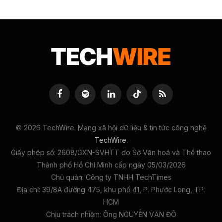
Facebook
Spotify
LinkedIn
TikTok
RSS
© 2026 TechWire. Mạng xã hội dữ liệu & tin tức công nghệ
TechWire
.
Giấy phép số: 2608/GXN-SVHTT do Sở Văn hoá và Thể thao
Thành phố Hồ Chí Minh cấp ngày 05/03/2026
Chủ quản: Công ty TNHH TechTimes
Địa chỉ: 39/8A đường 475, khu phố 41, P. Phước Long, TP.
HCM
Chịu trách nhiệm: Ông NGUYỄN VĂN ĐÔ