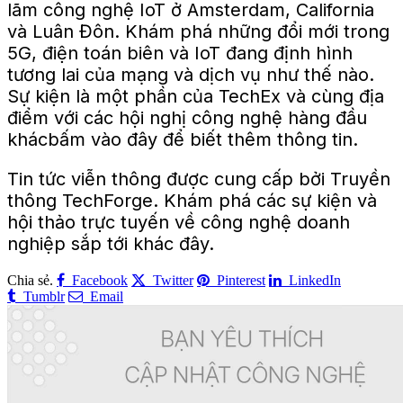
lãm công nghệ IoT
ở Amsterdam, California
và Luân Đôn. Khám phá những đổi mới trong
5G, điện toán biên và IoT đang định hình
tương lai của mạng và dịch vụ như thế nào.
Sự kiện là một phần của
TechEx
và cùng địa
điểm với các hội nghị công nghệ hàng đầu
khác
bấm vào
đây
để biết thêm thông tin.
Tin tức viễn thông được cung cấp bởi
Truyền
thông TechForge
. Khám phá các sự kiện và
hội thảo trực tuyến về công nghệ doanh
nghiệp sắp tới khác
đây
.
Chia sẻ.
Facebook
Twitter
Pinterest
LinkedIn
Tumblr
Email