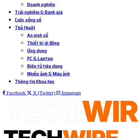
Doanh nghiệp
Trải nghiệm & Đánh giá
Cuộc sống số
Thủ thuật
An ninh số
Thiết bị di động
Ứng dụng
PC & Laptop
Điện tử tiêu dùng
Nhiếp ảnh & Máy ảnh
Thông tin Khoa học
Facebook
X (Twitter)
Instagram