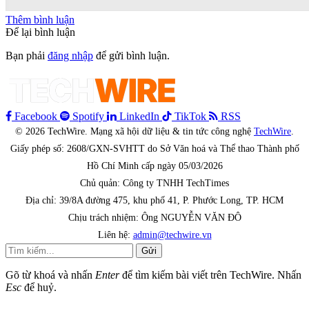
Thêm bình luận
Để lại bình luận
Bạn phải
đăng nhập
để gửi bình luận.
Facebook
Spotify
LinkedIn
TikTok
RSS
© 2026 TechWire. Mạng xã hội dữ liệu & tin tức công nghệ
TechWire
.
Giấy phép số: 2608/GXN-SVHTT do Sở Văn hoá và Thể thao Thành phố
Hồ Chí Minh cấp ngày 05/03/2026
Chủ quản: Công ty TNHH TechTimes
Địa chỉ: 39/8A đường 475, khu phố 41, P. Phước Long, TP. HCM
Chịu trách nhiệm: Ông NGUYỄN VĂN ĐÔ
Liên hệ:
admin@techwire.vn
Gửi
Gõ từ khoá và nhấn
Enter
để tìm kiếm bài viết trên TechWire. Nhấn
Esc
để huỷ.