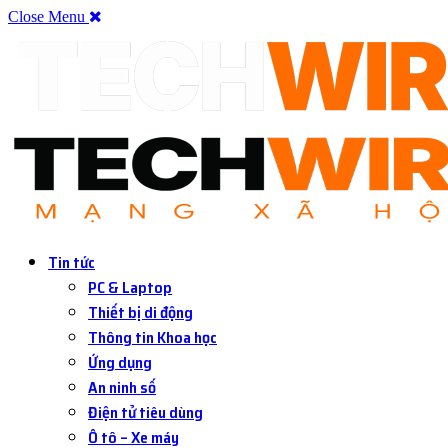
Close Menu
Tin tức
PC & Laptop
Thiết bị di động
Thông tin Khoa học
Ứng dụng
An ninh số
Điện tử tiêu dùng
Ô tô – Xe máy