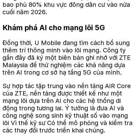
bao phủ 80% khu vực đông dân cư vào nửa
cuối năm 2026.
Khám phá AI cho mạng lõi 5G
Đồng thời, U Mobile đang tìm cách bổ sung
thêm trí thông minh vào lõi mạng. Công ty
gần đây đã ký một biên bản ghi nhớ với ZTE
Malaysia để thử nghiệm các khả năng dựa
trên AI trong cơ sở hạ tầng 5G của mình.
Sự hợp tác tập trung vào nền tảng AIR Core
của ZTE, nền tảng
được thiết kế
như một
mạng lõi dựa trên AI cho các hệ thống di
động trong tương lai.
Ý tưởng là đưa AI và
công nghệ song sinh kỹ thuật số vào mạng
lõi
Vì thế
kỹ sư
Có thể
mô phỏng và kiểm tra
các thay đổi trước
triển khai chúng
.