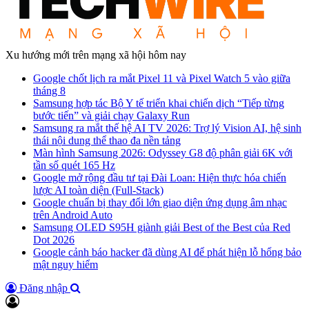
Xu hướng mới trên mạng xã hội hôm nay
Google chốt lịch ra mắt Pixel 11 và Pixel Watch 5 vào giữa
tháng 8
Samsung hợp tác Bộ Y tế triển khai chiến dịch “Tiếp từng
bước tiến” và giải chạy Galaxy Run
Samsung ra mắt thế hệ AI TV 2026: Trợ lý Vision AI, hệ sinh
thái nội dung thể thao đa nền tảng
Màn hình Samsung 2026: Odyssey G8 độ phân giải 6K với
tần số quét 165 Hz
Google mở rộng đầu tư tại Đài Loan: Hiện thực hóa chiến
lược AI toàn diện (Full-Stack)
Google chuẩn bị thay đổi lớn giao diện ứng dụng âm nhạc
trên Android Auto
Samsung OLED S95H giành giải Best of the Best của Red
Dot 2026
Google cảnh báo hacker đã dùng AI để phát hiện lỗ hổng bảo
mật nguy hiểm
Đăng nhập