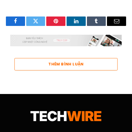
Facebook
Twitter
Pinterest
LinkedIn
Tumblr
Email
THÊM BÌNH LUẬN