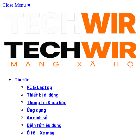
Close Menu
Tin tức
PC & Laptop
Thiết bị di động
Thông tin Khoa học
Ứng dụng
An ninh số
Điện tử tiêu dùng
Ô tô – Xe máy