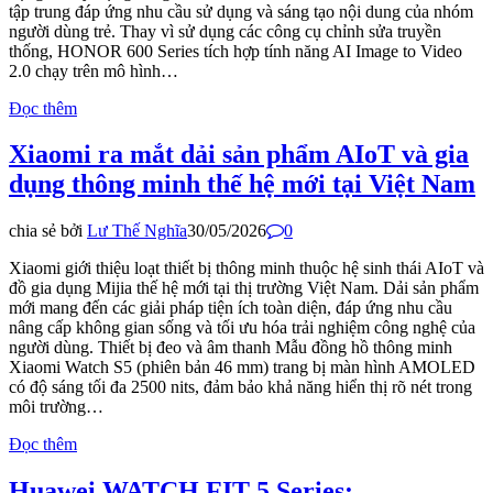
tập trung đáp ứng nhu cầu sử dụng và sáng tạo nội dung của nhóm
người dùng trẻ. Thay vì sử dụng các công cụ chỉnh sửa truyền
thống, HONOR 600 Series tích hợp tính năng AI Image to Video
2.0 chạy trên mô hình…
Đọc thêm
Xiaomi ra mắt dải sản phẩm AIoT và gia
dụng thông minh thế hệ mới tại Việt Nam
chia sẻ bởi
Lư Thế Nghĩa
30/05/2026
0
Xiaomi giới thiệu loạt thiết bị thông minh thuộc hệ sinh thái AIoT và
đồ gia dụng Mijia thế hệ mới tại thị trường Việt Nam. Dải sản phẩm
mới mang đến các giải pháp tiện ích toàn diện, đáp ứng nhu cầu
nâng cấp không gian sống và tối ưu hóa trải nghiệm công nghệ của
người dùng. Thiết bị đeo và âm thanh Mẫu đồng hồ thông minh
Xiaomi Watch S5 (phiên bản 46 mm) trang bị màn hình AMOLED
có độ sáng tối đa 2500 nits, đảm bảo khả năng hiển thị rõ nét trong
môi trường…
Đọc thêm
Huawei WATCH FIT 5 Series: