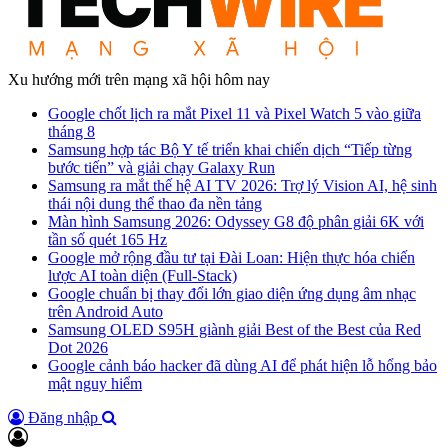
Xu hướng mới trên mạng xã hội hôm nay
Google chốt lịch ra mắt Pixel 11 và Pixel Watch 5 vào giữa
tháng 8
Samsung hợp tác Bộ Y tế triển khai chiến dịch “Tiếp từng
bước tiến” và giải chạy Galaxy Run
Samsung ra mắt thế hệ AI TV 2026: Trợ lý Vision AI, hệ sinh
thái nội dung thể thao đa nền tảng
Màn hình Samsung 2026: Odyssey G8 độ phân giải 6K với
tần số quét 165 Hz
Google mở rộng đầu tư tại Đài Loan: Hiện thực hóa chiến
lược AI toàn diện (Full-Stack)
Google chuẩn bị thay đổi lớn giao diện ứng dụng âm nhạc
trên Android Auto
Samsung OLED S95H giành giải Best of the Best của Red
Dot 2026
Google cảnh báo hacker đã dùng AI để phát hiện lỗ hổng bảo
mật nguy hiểm
Đăng nhập