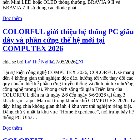
nền Mini LED hoặc OLED thông thường, BRAVIA 9 II và
BRAVIA 7 II sử dụng các diode phát…
Đọc thêm
COLORFUL giới thiệu hệ thống PC giấu
dây và phần cứng thế hệ mới tại
COMPUTEX 2026
chia sẻ bởi
Lư Thế Nghĩa
27/05/2026
0
Tại sự kiện công nghệ COMPUTEX 2026, COLORFUL sẽ mang
đến 4 không gian trải nghiệm độc đáo, hướng tới việc thay đổi các
quy chuẩn thiết kế phần cứng truyền thống và định hình xu hướng
công nghệ tương lai. Phong cách sống tối giản Triển lãm của
COLORFUL diễn ra từ ngày 2/6 đến ngày 5/6/2026 tại tầng 3
khách sạn Taipei Marriott trong khuôn khổ COMPUTEX 2026. Tại
đây, hãng chia không gian thành 4 khu vực trải nghiệm riêng biệt.
Đáng chú ý nhất là khu vực “Home Experience”, nơi trưng bày hệ
thống PC Ultra…
Đọc thêm