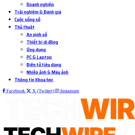
Doanh nghiệp
Trải nghiệm & Đánh giá
Cuộc sống số
Thủ thuật
An ninh số
Thiết bị di động
Ứng dụng
PC & Laptop
Điện tử tiêu dùng
Nhiếp ảnh & Máy ảnh
Thông tin Khoa học
Facebook
X (Twitter)
Instagram