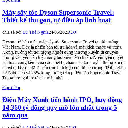
Đọc thêm
Máy sấy tóc Dyson Supersonic Travel:
Thiết kế thu gọn, tự điều áp linh hoạt
chia sẻ bởi
Lư Thế Nghĩa
24/05/2026
0
Dyson mở bán mẫu máy sấy tóc Supersonic Travel tại thị trường
Việt Nam. Đây là phiên bản tối ưu hóa về mặt kích thước và trọng
lượng, hướng tới đối tượng người dùng thường xuyên di chuyển
nhưng vẫn yêu cầu hiệu năng tạo kiểu tiêu chuẩn. Nhằm giải quyết
bài toán cồng kềnh của các thiết bị chăm sóc tóc truyền thống khi di
chuyển, Dyson đã tái cấu trúc linh kiện cơ khí bên trong để thu giảm
32% thể tích và 25% trọng lượng trên phiên bản Supersonic Travel.
Trọng lượng thực tế của máy nhỏ…
Đọc thêm
Điện Máy Xanh tiến hành IPO, huy động
14,360 tỷ đồng quy mô lớn nhất trong 5
năm qua
chia sẻ bởi
Lư Thế Nghĩa
24/05/2026
0