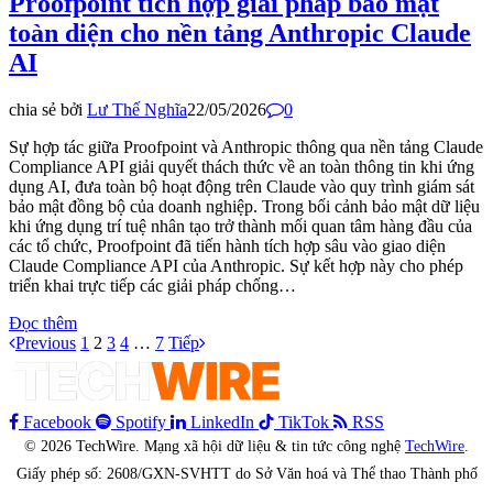
Proofpoint tích hợp giải pháp bảo mật
toàn diện cho nền tảng Anthropic Claude
AI
chia sẻ bởi
Lư Thế Nghĩa
22/05/2026
0
Sự hợp tác giữa Proofpoint và Anthropic thông qua nền tảng Claude
Compliance API giải quyết thách thức về an toàn thông tin khi ứng
dụng AI, đưa toàn bộ hoạt động trên Claude vào quy trình giám sát
bảo mật đồng bộ của doanh nghiệp. Trong bối cảnh bảo mật dữ liệu
khi ứng dụng trí tuệ nhân tạo trở thành mối quan tâm hàng đầu của
các tổ chức, Proofpoint đã tiến hành tích hợp sâu vào giao diện
Claude Compliance API của Anthropic. Sự kết hợp này cho phép
triển khai trực tiếp các giải pháp chống…
Đọc thêm
Previous
1
2
3
4
…
7
Tiếp
Facebook
Spotify
LinkedIn
TikTok
RSS
© 2026 TechWire. Mạng xã hội dữ liệu & tin tức công nghệ
TechWire
.
Giấy phép số: 2608/GXN-SVHTT do Sở Văn hoá và Thể thao Thành phố