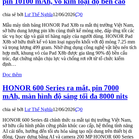
pin 10100 mAh, vỏ kim loại độ bền cao
chia sẻ bởi
Lư Thế Nghĩa
12/06/2026
0
Mẫu máy tính bảng HONOR Pad X8b ra mắt thị trường Việt Nam,
sở hữu dung lượng pin lớn cùng thiết kế mỏng nhẹ, đáp ứng tốt các
tác vụ học tập và giải trí hàng ngày của người dùng. HONOR Pad
X8b sở hữu thiết kế vỏ kim loại nguyên khối với độ mỏng 7.25 mm
và trọng lượng 499 gram. Nhờ ứng dụng công nghệ vật liệu nén tích
hợp mới, khung vỏ của Pad X8b được gia tăng 90% độ bền cấu
trúc, đạt chứng nhận chịu lực và chống rơi rớt từ tổ chức kiểm
định…
Đọc thêm
HONOR 600 Series ra mắt, pin 7000
mAh, màn hình độ sáng tối đa 8000 nits
chia sẻ bởi
Lư Thế Nghĩa
12/06/2026
0
HONOR 600 Series đã chính thức ra mắt tại thị trường Việt Nam,
sở hữu cấu hình phần cứng phân khúc cao cấp, hệ thống tính năng
AI cải tiến, hướng đến tối ưu hóa sáng tạo nội dung trên thiết bị di
động. Quay dựng bằng AI và camera 200 MP HONOR 600 Series