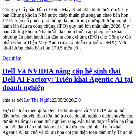
Công ty Cổ phần Đầu tư Điện Máy Xanh đã chính thức được Ủy
ban Chứng khoán Nhà nước chấp thuận phương án chào bán hơn
179.5 triệu cổ phiếu phổ thông, là một trong những thương vụ phát
hành lần đầu ra công chúng (IPO) quy mô lớn nhất năm 2026. Ủy
ban Chứng khoán Nhà nước đã chính thức cấp phép triển khai
phương án phát hành lần đầu ra công chúng (IPO) cho Công ty Cổ
phần Đầu tư Điện Máy Xanh (mã cổ phiếu dự kiến: DMX). Với
khối lượng chào bán hơn 179.5 triệu cổ…
Đọc thêm
Dell Và NVIDIA nâng cấp hệ sinh thái
Dell AI Factory: Triển khai Agentic AI tại
doanh nghiệp
chia sẻ bởi
Lư Thế Nghĩa
23/05/2026
0
Hợp tác toàn diện giữa Dell Technologies và NVIDIA đang thúc
đẩy bước chuyển dịch lớn, hỗ trợ các doanh nghiệp dịch chuyển các
dự án AI từ giai đoạn thử nghiệm sang vận hành thực tế trên hạ tầng
cục bộ, đảm bảo tính bảo mật và tối ưu hóa chi phí. Triển khai
Agentic AI tại chỗ và tối ưu hóa chi phí điện toán đám mây Thực tế