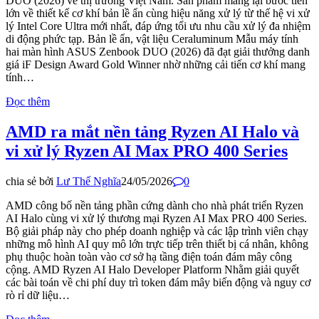
DUO (2026) về thị trường Việt Nam. Sản phẩm mang lại bước tiến
lớn về thiết kế cơ khí bản lề ẩn cùng hiệu năng xử lý từ thế hệ vi xử
lý Intel Core Ultra mới nhất, đáp ứng tối ưu nhu cầu xử lý đa nhiệm
di động phức tạp. Bản lề ẩn, vật liệu Ceraluminum Mẫu máy tính
hai màn hình ASUS Zenbook DUO (2026) đã đạt giải thưởng danh
giá iF Design Award Gold Winner nhờ những cải tiến cơ khí mang
tính…
Đọc thêm
AMD ra mắt nền tảng Ryzen AI Halo và
vi xử lý Ryzen AI Max PRO 400 Series
chia sẻ bởi
Lư Thế Nghĩa
24/05/2026
0
AMD công bố nền tảng phần cứng dành cho nhà phát triển Ryzen
AI Halo cùng vi xử lý thương mại Ryzen AI Max PRO 400 Series.
Bộ giải pháp này cho phép doanh nghiệp và các lập trình viên chạy
những mô hình AI quy mô lớn trực tiếp trên thiết bị cá nhân, không
phụ thuộc hoàn toàn vào cơ sở hạ tầng điện toán đám mây công
cộng. AMD Ryzen AI Halo Developer Platform Nhằm giải quyết
các bài toán về chi phí duy trì token đám mây biến động và nguy cơ
rò rỉ dữ liệu…