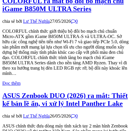
COLORFUL ra mắt bộ đôi bo mạch chủ
iGame B850M ULTRA Series
chia sẻ bởi
Lư Thế Nghĩa
27/05/2026
0
COLORFUL chính thức giới thiệu bộ đôi bo mạch chủ chuẩn
Micro-ATX gồm iGame B850M ULTRA-S và ULTRA-OC. Sở
hữu các công nghệ tiên tiến như Wi-Fi 7 và giao tiếp PCIe 5.0, dòng
sản phẩm mới mang lại lựa chọn tối ưu cho người dùng muốn xây
dựng hệ thống máy tính phân khúc cao cấp với phối màu đen chủ
đạo. COLORFUL chính thức trình làng bo mạch chủ iGame
B850M ULTRA Series dành cho nền tảng AMD Ryzen. Thay vì đi
theo xu hướng trang bị đèn LED RGB rực rỡ, bộ đôi này khoác lên
mình…
Đọc thêm
ASUS Zenbook DUO (2026) ra mắt: Thiết
kế bản lề ẩn, vi xử lý Intel Panther Lake
chia sẻ bởi
Lư Thế Nghĩa
26/05/2026
0
ASUS chính thức đưa dòng máy tính xách tay 2 màn hình Zenbook