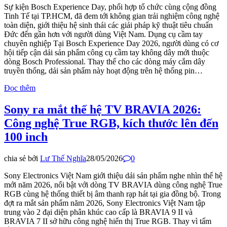
Sự kiện Bosch Experience Day, phối hợp tổ chức cùng cộng đồng
Tinh Tế tại TP.HCM, đã đem tới không gian trải nghiệm công nghệ
toàn diện, giới thiệu hệ sinh thái các giải pháp kỹ thuật tiêu chuẩn
Đức đến gần hơn với người dùng Việt Nam. Dụng cụ cầm tay
chuyên nghiệp Tại Bosch Experience Day 2026, người dùng có cơ
hội tiếp cận dải sản phẩm công cụ cầm tay không dây mới thuộc
dòng Bosch Professional. Thay thế cho các dòng máy cắm dây
truyền thống, dải sản phẩm này hoạt động trên hệ thống pin…
Đọc thêm
Sony ra mắt thế hệ TV BRAVIA 2026:
Công nghệ True RGB, kích thước lên đến
100 inch
chia sẻ bởi
Lư Thế Nghĩa
28/05/2026
0
Sony Electronics Việt Nam giới thiệu dải sản phẩm nghe nhìn thế hệ
mới năm 2026, nổi bật với dòng TV BRAVIA dùng công nghệ True
RGB cùng hệ thống thiết bị âm thanh rạp hát tại gia đồng bộ. Trong
đợt ra mắt sản phẩm năm 2026, Sony Electronics Việt Nam tập
trung vào 2 đại diện phân khúc cao cấp là BRAVIA 9 II và
BRAVIA 7 II sở hữu công nghệ hiển thị True RGB. Thay vì tấm