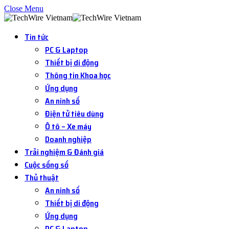
Close Menu
Tin tức
PC & Laptop
Thiết bị di động
Thông tin Khoa học
Ứng dụng
An ninh số
Điện tử tiêu dùng
Ô tô – Xe máy
Doanh nghiệp
Trải nghiệm & Đánh giá
Cuộc sống số
Thủ thuật
An ninh số
Thiết bị di động
Ứng dụng
PC & Laptop