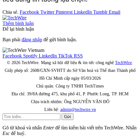
Chia sẻ.
Facebook
Twitter
Pinterest
LinkedIn
Tumblr
Email
Thêm bình luận
Để lại bình luận
Bạn phải
đăng nhập
để gửi bình luận.
Facebook
Spotify
LinkedIn
TikTok
RSS
© 2026 TechWire. Mạng xã hội dữ liệu & tin tức công nghệ
TechWire
.
Giấy phép số: 2608/GXN-SVHTT do Sở Văn hoá và Thể thao Thành phố
Hồ Chí Minh cấp ngày 05/03/2026
Chủ quản: Công ty TNHH TechTimes
Địa chỉ: 39/8A đường 475, khu phố 41, P. Phước Long, TP. HCM
Chịu trách nhiệm: Ông NGUYỄN VĂN ĐÔ
Liên hệ:
admin@techwire.vn
Gửi
Gõ từ khoá và nhấn
Enter
để tìm kiếm bài viết trên TechWire. Nhấn
Esc
để huỷ.