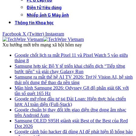
Điện tử tiêu dùng
Nhiếp ảnh & Máy ảnh
Thông tin Khoa học
Facebook
X (Twitter)
Instagram
Xu hướng mới trên mạng xã hội hôm nay
Google chốt lịch ra mắt Pixel 11 và Pixel Watch 5 vào giữa
tháng 8
Samsung hợp tác Bộ Y tế triển khai chiến dịch “Tiếp từng
bước tiến” và giải chạy Galaxy Run
Samsung ra mắt thế hệ AI TV 2026: Trợ lý Vision AI, hệ sinh
thái nội dung thể thao đa nền tảng
Màn hình Samsung 2026: Odyssey G8 độ phân giải 6K với
tần số quét 165 Hz
Google mở rộng đầu tư tại Đài Loan: Hiện thực hóa chiến
lược AI toàn diện (Full-Stack)
Google chuẩn bị thay đổi lớn giao diện ứng dụng âm nhạc
trên Android Auto
Samsung OLED S95H giành giải Best of the Best của Red
Dot 2026
Google cảnh báo hacker đã dùng AI để phát hiện lỗ hổng bảo